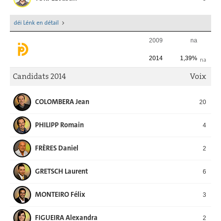
déi Lénk en détail
2009
na
2014
1,39%
na
Candidats 2014
Voix
COLOMBERA Jean
20
PHILIPP Romain
4
FRÈRES Daniel
2
GRETSCH Laurent
6
MONTEIRO Félix
3
FIGUEIRA Alexandra
2