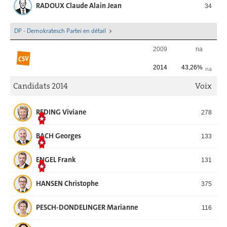
RADOUX Claude Alain Jean
34
DP - Demokratesch Partei en détail
2009
na
2014
43,26%
na
Candidats 2014
Voix
REDING Viviane
278
BACH Georges
133
ENGEL Frank
131
HANSEN Christophe
375
PESCH-DONDELINGER Marianne
116