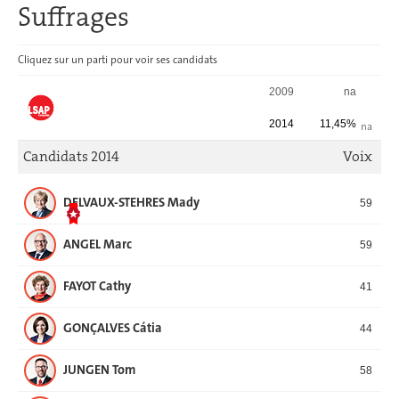
Suffrages
Cliquez sur un parti pour voir ses candidats
SUFFRAGES
2009
na
2014
11,45%
na
Candidats 2014
Voix
DELVAUX-STEHRES Mady
59
ANGEL Marc
59
FAYOT Cathy
41
GONÇALVES Cátia
44
JUNGEN Tom
58