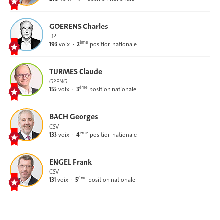
GOERENS Charles
DP
ème
193
voix
2
position nationale
TURMES Claude
GRENG
ème
155
voix
3
position nationale
BACH Georges
CSV
ème
133
voix
4
position nationale
ENGEL Frank
CSV
ème
131
voix
5
position nationale