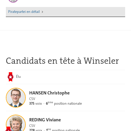
Piratepartei en détail
Candidats en tête
à Winseler
Élu
HANSEN Christophe
CSV
ème
375
voix
6
position nationale
REDING Viviane
CSV
ère
278
voix
1
position nationale