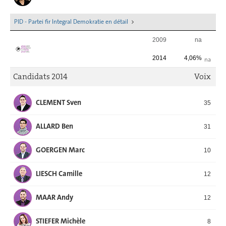
PID - Partei fir Integral Demokratie en détail
2009
na
2014
4,06%
na
Candidats 2014
Voix
CLEMENT Sven
35
ALLARD Ben
31
GOERGEN Marc
10
LIESCH Camille
12
MAAR Andy
12
STIEFER Michèle
8