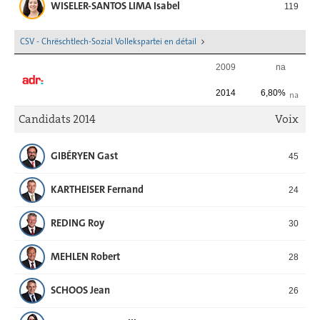
WISELER-SANTOS LIMA Isabel
119
CSV - Chrëschtlech-Sozial Vollekspartei en détail
2009
na
2014
6,80%
na
Candidats 2014
Voix
GIBÉRYEN Gast
45
KARTHEISER Fernand
24
REDING Roy
30
MEHLEN Robert
28
SCHOOS Jean
26