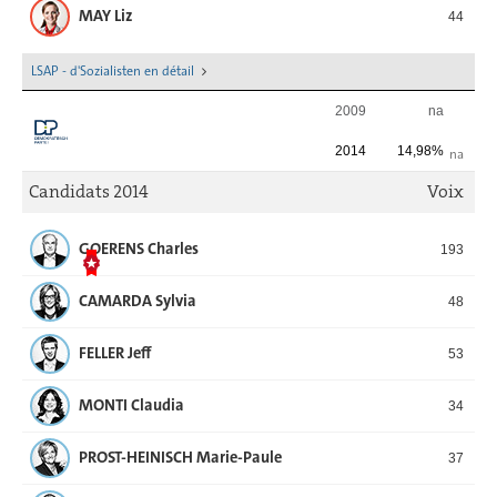
MAY Liz
44
LSAP - d'Sozialisten en détail
2009
na
2014
14,98%
na
Candidats 2014
Voix
GOERENS Charles
193
CAMARDA Sylvia
48
FELLER Jeff
53
MONTI Claudia
34
PROST-HEINISCH Marie-Paule
37