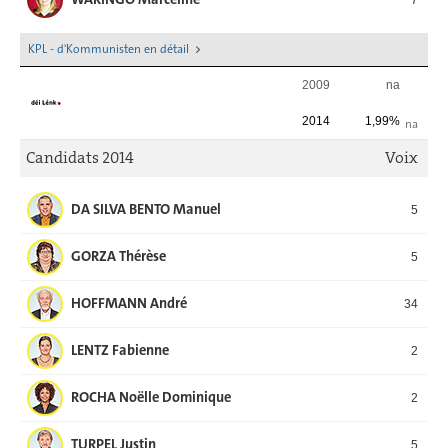
KPL - d'Kommunisten en détail
2009
na
2014
1,99%
na
Candidats 2014
Voix
DA SILVA BENTO Manuel
5
GORZA Thérèse
5
HOFFMANN André
34
LENTZ Fabienne
2
ROCHA Noëlle Dominique
2
TURPEL Justin
5