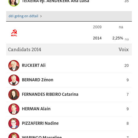
TEIXEIRA ép. AENDEKERK Ana Luisa
35
déi gréng en détail
2009
na
2014
2,25%
na
Candidats 2014
Voix
RUCKERT Ali
20
BERNARD Zénon
9
FERNANDES RIBEIRO Catarina
7
HERMAN Alain
9
PIZZAFERRI Nadine
8
WARINGO Marceline
7