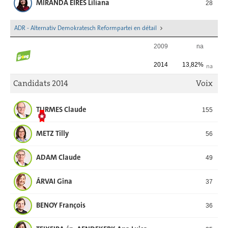
MIRANDA EIRES Liliana
28
ADR - Alternativ Demokratesch Reformpartei en détail
2009
na
2014
13,82%
na
Candidats 2014
Voix
TURMES Claude
155
METZ Tilly
56
ADAM Claude
49
ÁRVAI Gina
37
BENOY François
36