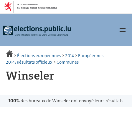
Aller
Aller
à
au
la
contenu
navigation
Men
>
Élections européennes
>
2014
>
Européennes
2014: Résultats officieux
>
Communes
Winseler
100
% des bureaux de Winseler ont envoyé leurs résultats