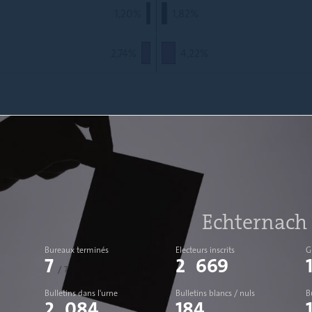
1,20%
1,82%
2,75%
4,23%
Echternach 
Bureaux terminés
Electeurs inscrits
G
7
2 669
/ 7
Bulletins dans l'urne
Bulletins blancs / nuls
B
2 084
184