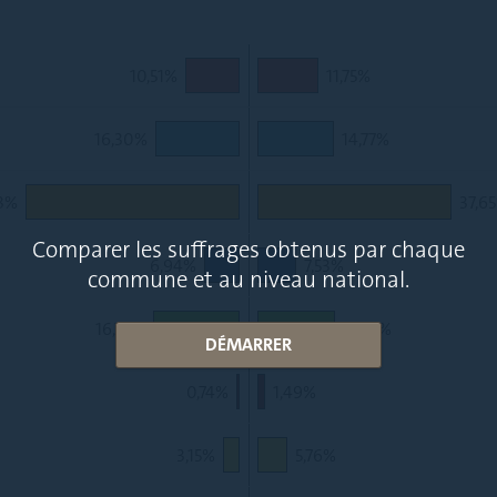
10,51%
11,75%
16,30%
14,77%
63%
37,6
Comparer les suffrages obtenus par chaque
6,94%
7,53%
commune et au niveau national.
16,78%
15,01%
DÉMARRER
0,74%
1,49%
3,15%
5,76%