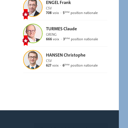
ENGEL Frank
CSV
ème
708
voix
5
position nationale
TURMES Claude
GRENG
ème
666
voix
3
position nationale
HANSEN Christophe
CSV
ème
627
voix
6
position nationale