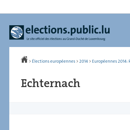
Aller
Aller
à
au
la
contenu
navigation
>
Élections européennes
>
2014
>
Européennes 2014: R
Echternach