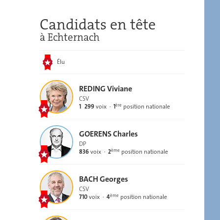
Candidats en tête
à Echternach
Élu
REDING Viviane
CSV
ère
1 299
voix
1
position nationale
GOERENS Charles
DP
ème
836
voix
2
position nationale
BACH Georges
CSV
ème
710
voix
4
position nationale