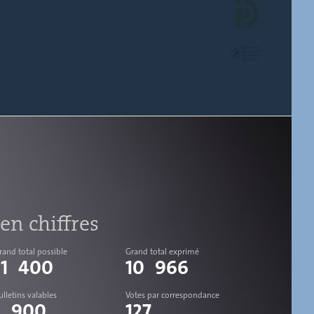
en chiffres
rand total possible
Grand total exprimé
11 400
10 966
ulletins valables
Votes par correspondance
1 900
127