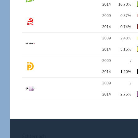
2014
16,78%
2009
0,87%
2014
0,74%
2009
2,48%
2014
3,15%
2009
/
2014
1,20%
2009
/
2014
2,75%
Echternach