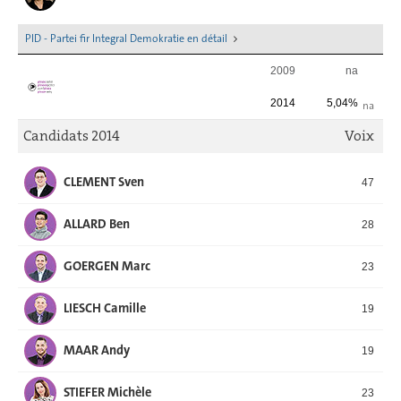
PID - Partei fir Integral Demokratie en détail
2009
na
2014
5,04%
na
Candidats 2014
Voix
CLEMENT Sven
47
ALLARD Ben
28
GOERGEN Marc
23
LIESCH Camille
19
MAAR Andy
19
STIEFER Michèle
23