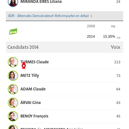
MIRANDA EIRES Liliana
24
ADR - Alternativ Demokratesch Reformpartei en détail
2009
na
2014
15,30%
na
Candidats 2014
Voix
TURMES Claude
213
METZ Tilly
73
ADAM Claude
64
ÁRVAI Gina
43
BENOY François
45