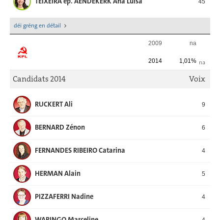
TEIXEIRA ép. AENDEKERK Ana Luisa
45
déi gréng en détail
2009
na
2014
1,01%
na
Candidats 2014
Voix
RUCKERT Ali
9
BERNARD Zénon
6
FERNANDES RIBEIRO Catarina
4
HERMAN Alain
5
PIZZAFERRI Nadine
4
WARINGO Marceline
4