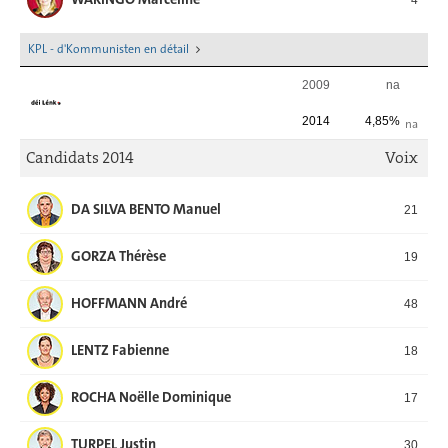
KPL - d'Kommunisten en détail
2009
na
2014
4,85%
na
Candidats 2014
Voix
DA SILVA BENTO Manuel
21
GORZA Thérèse
19
HOFFMANN André
48
LENTZ Fabienne
18
ROCHA Noëlle Dominique
17
TURPEL Justin
30