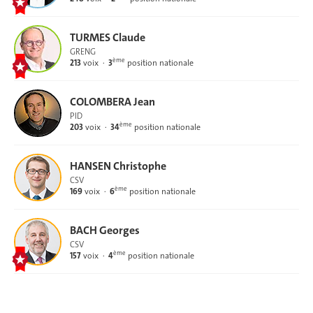
TURMES Claude
GRENG
ème
213
voix
3
position nationale
COLOMBERA Jean
PID
ème
203
voix
34
position nationale
HANSEN Christophe
CSV
ème
169
voix
6
position nationale
BACH Georges
CSV
ème
157
voix
4
position nationale