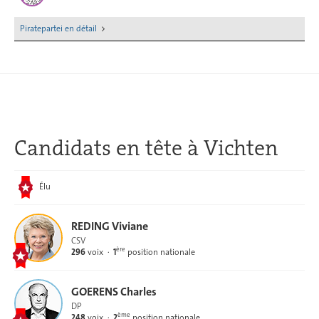
Piratepartei en détail
Candidats en tête
à Vichten
Élu
REDING Viviane
CSV
ère
296
voix
1
position nationale
GOERENS Charles
DP
ème
248
voix
2
position nationale