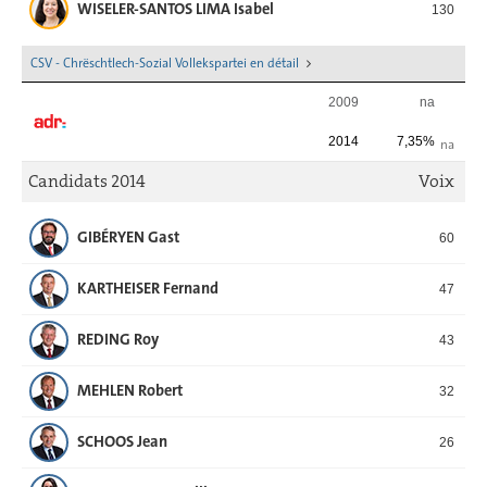
WISELER-SANTOS LIMA Isabel
130
CSV - Chrëschtlech-Sozial Vollekspartei en détail
2009
na
2014
7,35%
na
Candidats 2014
Voix
GIBÉRYEN Gast
60
KARTHEISER Fernand
47
REDING Roy
43
MEHLEN Robert
32
SCHOOS Jean
26