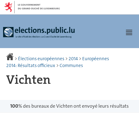
Aller
Aller
à
au
la
contenu
navigation
Men
>
Élections européennes
>
2014
>
Européennes
2014: Résultats officieux
>
Communes
Vichten
100
% des bureaux de Vichten ont envoyé leurs résultats