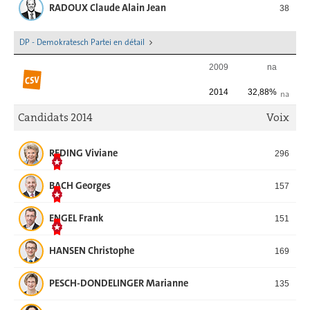
RADOUX Claude Alain Jean
38
DP - Demokratesch Partei en détail
2009
na
2014
32,88%
na
Candidats 2014
Voix
REDING Viviane
296
BACH Georges
157
ENGEL Frank
151
HANSEN Christophe
169
PESCH-DONDELINGER Marianne
135