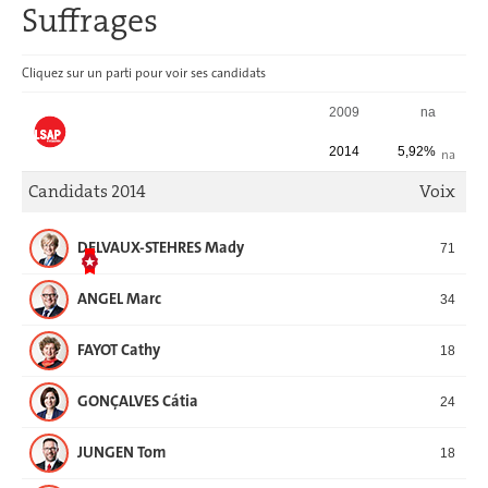
Suffrages
Cliquez sur un parti pour voir ses candidats
SUFFRAGES
2009
na
2014
5,92%
na
Candidats 2014
Voix
DELVAUX-STEHRES Mady
71
ANGEL Marc
34
FAYOT Cathy
18
GONÇALVES Cátia
24
JUNGEN Tom
18