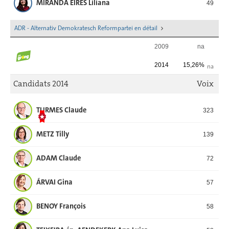
MIRANDA EIRES Liliana
49
ADR - Alternativ Demokratesch Reformpartei en détail
2009
na
2014
15,26%
na
Candidats 2014
Voix
TURMES Claude
323
METZ Tilly
139
ADAM Claude
72
ÁRVAI Gina
57
BENOY François
58