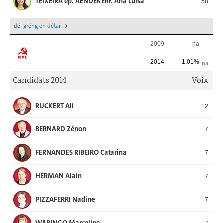
TEIXEIRA ép. AENDEKERK Ana Luisa
58
déi gréng en détail
2009
na
2014
1,01%
na
Candidats 2014
Voix
RUCKERT Ali
12
BERNARD Zénon
7
FERNANDES RIBEIRO Catarina
7
HERMAN Alain
7
PIZZAFERRI Nadine
7
WARINGO Marceline
7