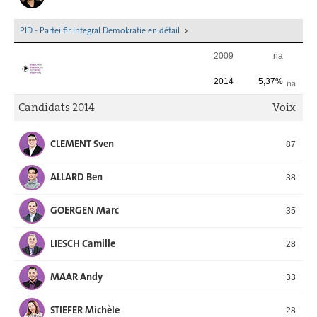
PID - Partei fir Integral Demokratie en détail
2009
na
2014
5,37%
na
Candidats 2014
Voix
CLEMENT Sven
87
ALLARD Ben
38
GOERGEN Marc
35
LIESCH Camille
28
MAAR Andy
33
STIEFER Michèle
28