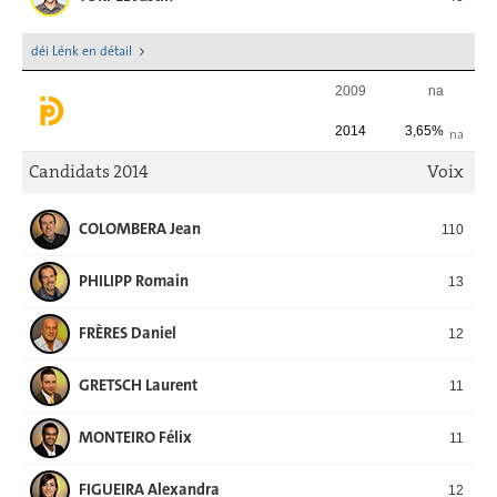
déi Lénk en détail
2009
na
2014
3,65%
na
Candidats 2014
Voix
COLOMBERA Jean
110
PHILIPP Romain
13
FRÈRES Daniel
12
GRETSCH Laurent
11
MONTEIRO Félix
11
FIGUEIRA Alexandra
12