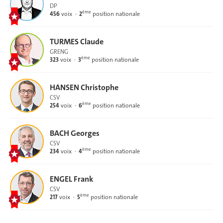
DP
ème
456
voix
2
position nationale
TURMES Claude
GRENG
ème
323
voix
3
position nationale
HANSEN Christophe
CSV
ème
254
voix
6
position nationale
BACH Georges
CSV
ème
234
voix
4
position nationale
ENGEL Frank
CSV
ème
217
voix
5
position nationale