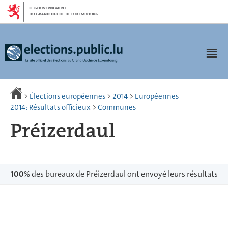
Aller
Aller
à
au
la
contenu
navigation
Men
>
Élections européennes
>
2014
>
Européennes
2014: Résultats officieux
>
Communes
Préizerdaul
100
% des bureaux de Préizerdaul ont envoyé leurs résultats