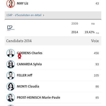
MAY Liz
43
LSAP - d'Sozialisten en détail
2009
na
2014
19,42%
na
Candidats 2014
Voix
GOERENS Charles
456
CAMARDA Sylvia
93
FELLER Jeff
105
MONTI Claudia
86
PROST-HEINISCH Marie-Paule
85