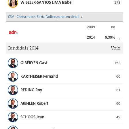
WISELER-SANTOS LIMA Isabel
173
CSV - Chrëschtlech-Sozial Vollekspartei en détail
2009
na
2014
9,30%
na
Candidats 2014
Voix
GIBÉRYEN Gast
152
KARTHEISER Fernand
60
REDING Roy
61
MEHLEN Robert
60
SCHOOS Jean
49