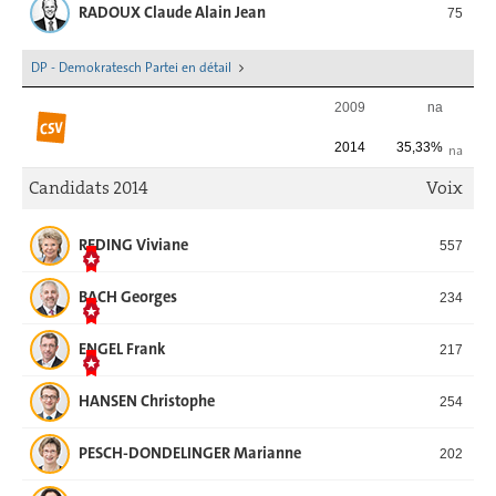
RADOUX Claude Alain Jean
75
DP - Demokratesch Partei en détail
2009
na
2014
35,33%
na
Candidats 2014
Voix
REDING Viviane
557
BACH Georges
234
ENGEL Frank
217
HANSEN Christophe
254
PESCH-DONDELINGER Marianne
202