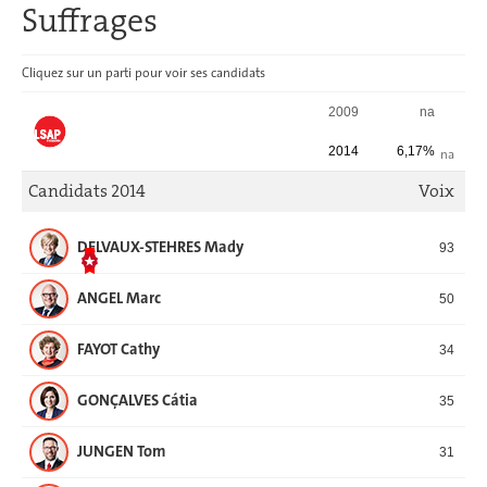
Suffrages
Cliquez sur un parti pour voir ses candidats
SUFFRAGES
2009
na
2014
6,17%
na
Candidats 2014
Voix
DELVAUX-STEHRES Mady
93
ANGEL Marc
50
FAYOT Cathy
34
GONÇALVES Cátia
35
JUNGEN Tom
31