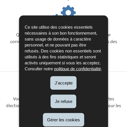
Ce site utilise des cookies essentiels
nécessaires à son bon fonctionnement,
Qui peut voter, être candidat, comment voter par
sans usage de données à caractère
correspondance, quelles sont les règles et principes des
personnel, et ne pouvant pas être
élections européennes ?
refusés. Des cookies non essentiels sont
utilisés à des fins statistiques et seront
Consultez le mode d’emploi
activés uniquement si vous les acceptez.
Consulter notre
politique de confidentialité
.
J'accepte
Aussi sur elections.public.lu
Vous pouvez retrouver les résultats des précédentes
Je refuse
élections législatives, communales et européennes pour les
10 dernières années.
Gérer les cookies