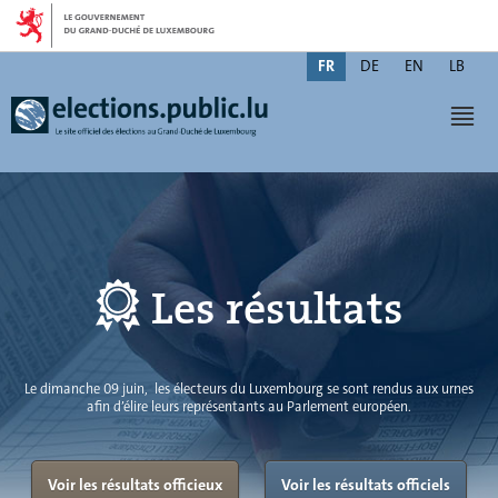
Aller
Aller
à
au
Changer
la
contenu
FR
DE
EN
LB
de
navigation
Men
langue
Les résultats
Le dimanche 09 juin, les électeurs du Luxembourg se sont rendus aux urnes
afin d’élire leurs représentants au Parlement européen.
Voir les résultats officieux
Voir les résultats officiels