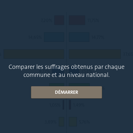
7,20%
11,75%
14,65%
14,77%
%
37,6
Comparer les suffrages obtenus par chaque
8,77%
7,53%
commune et au niveau national.
10,88%
15,01%
DÉMARRER
1,05%
1,49%
3,89%
5,76%