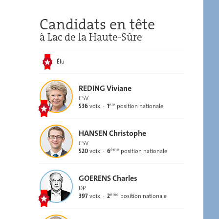
Candidats en tête
à Lac de la Haute-Sûre
Élu
REDING Viviane
CSV
ère
536
voix
1
position nationale
HANSEN Christophe
CSV
ème
520
voix
6
position nationale
GOERENS Charles
DP
ème
397
voix
2
position nationale