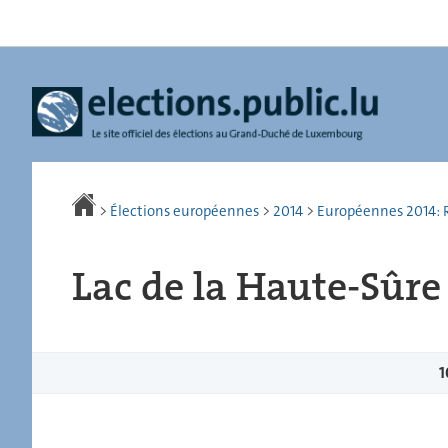
Aller
Aller
à
au
la
contenu
navigation
>
Élections européennes
>
2014
>
Européennes 2014: R
Lac de la Haute-Sûre
1