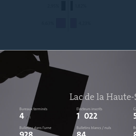
2,95%
1,82%
6,63%
4,23%
Lac de la Haute-
Bureaux terminés
Electeurs inscrits
G
4
1 022
/ 4
Bulletins dans l'urne
Bulletins blancs / nuls
B
928
84