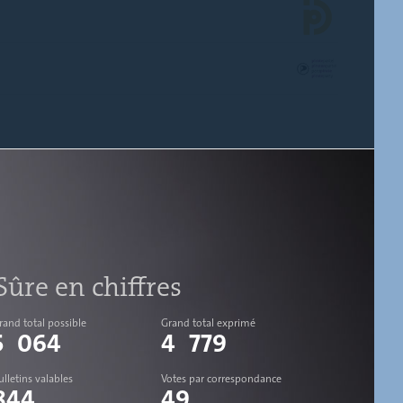
Sûre en chiffres
rand total possible
Grand total exprimé
5 064
4 779
ulletins valables
Votes par correspondance
844
49