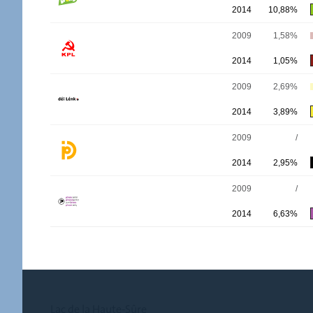
2014
10,88%
2009
1,58%
2014
1,05%
2009
2,69%
2014
3,89%
2009
/
2014
2,95%
2009
/
2014
6,63%
Lac de la Haute-Sûre