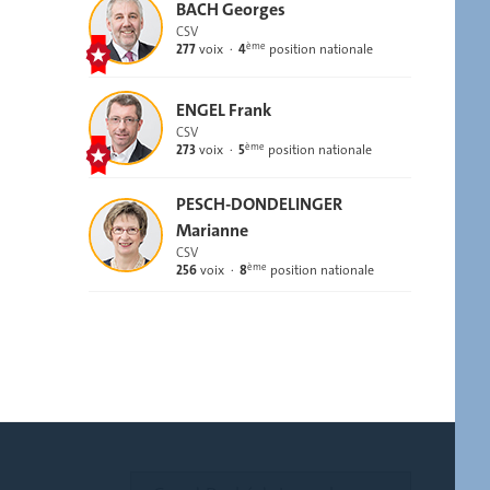
BACH Georges
CSV
ème
277
voix
4
position nationale
ENGEL Frank
CSV
ème
273
voix
5
position nationale
PESCH-DONDELINGER
Marianne
CSV
ème
256
voix
8
position nationale