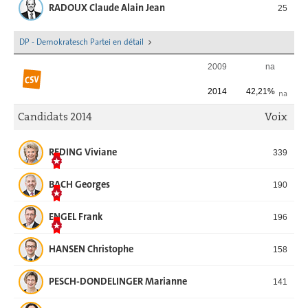
RADOUX Claude Alain Jean
25
DP - Demokratesch Partei en détail
2009
na
2014
42,21%
na
Candidats 2014
Voix
REDING Viviane
339
BACH Georges
190
ENGEL Frank
196
HANSEN Christophe
158
PESCH-DONDELINGER Marianne
141