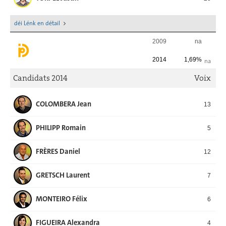
déi Lénk en détail
2009
na
2014
1,69%
na
Candidats 2014
Voix
COLOMBERA Jean
13
PHILIPP Romain
5
FRÈRES Daniel
12
GRETSCH Laurent
7
MONTEIRO Félix
6
FIGUEIRA Alexandra
4