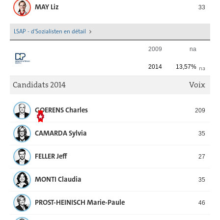
MAY Liz
33
LSAP - d'Sozialisten en détail
2009
na
2014
13,57%
na
Candidats 2014
Voix
GOERENS Charles
209
CAMARDA Sylvia
35
FELLER Jeff
27
MONTI Claudia
35
PROST-HEINISCH Marie-Paule
46