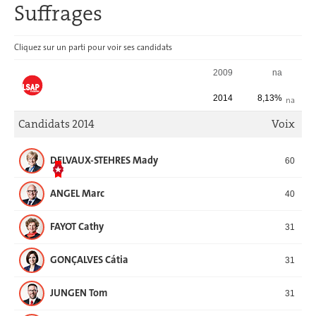
Suffrages
Cliquez sur un parti pour voir ses candidats
SUFFRAGES
2009
na
2014
8,13%
na
Candidats 2014
Voix
DELVAUX-STEHRES Mady
60
ANGEL Marc
40
FAYOT Cathy
31
GONÇALVES Cátia
31
JUNGEN Tom
31