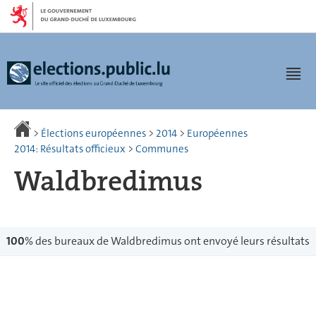
Aller
Aller
à
au
la
contenu
navigation
Men
>
Élections européennes
>
2014
>
Européennes
2014: Résultats officieux
>
Communes
Waldbredimus
100
% des bureaux de Waldbredimus ont envoyé leurs résultats