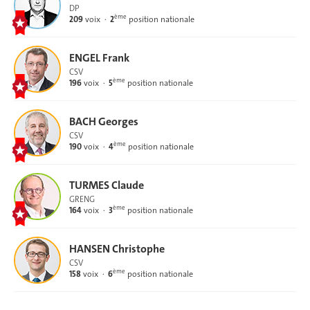
DP
ème
209
voix
2
position nationale
ENGEL Frank
CSV
ème
196
voix
5
position nationale
BACH Georges
CSV
ème
190
voix
4
position nationale
TURMES Claude
GRENG
ème
164
voix
3
position nationale
HANSEN Christophe
CSV
ème
158
voix
6
position nationale