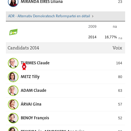
MIRANDA EIRES Liliana
23
ADR - Alternativ Demokratesch Reformpartei en détail
2009
na
2014
16,77%
na
Candidats 2014
Voix
TURMES Claude
164
METZ Tilly
80
ADAM Claude
63
ÁRVAI Gina
57
BENOY François
52