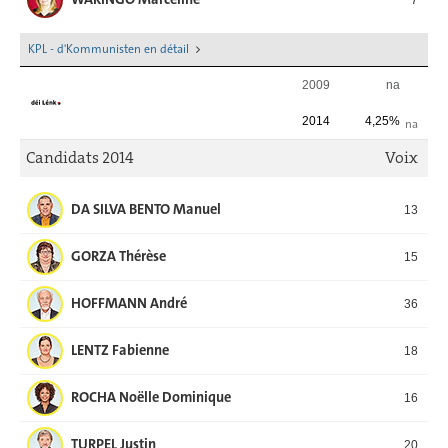
KPL - d'Kommunisten en détail
2009
na
2014
4,25%
na
Candidats 2014
Voix
DA SILVA BENTO Manuel
13
GORZA Thérèse
15
HOFFMANN André
36
LENTZ Fabienne
18
ROCHA Noëlle Dominique
16
TURPEL Justin
20