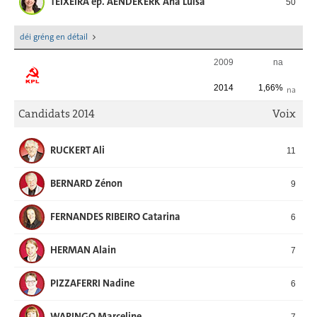
TEIXEIRA ép. AENDEKERK Ana Luisa
50
déi gréng en détail
2009
na
2014
1,66%
na
Candidats 2014
Voix
RUCKERT Ali
11
BERNARD Zénon
9
FERNANDES RIBEIRO Catarina
6
HERMAN Alain
7
PIZZAFERRI Nadine
6
WARINGO Marceline
7