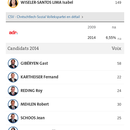
WISELER-SANTOS LIMA Isabel
149
CSV - Chrëschtlech-Sozial Vollekspartei en détail
2009
na
2014
6,55%
na
Candidats 2014
Voix
GIBÉRYEN Gast
58
KARTHEISER Fernand
22
REDING Roy
24
MEHLEN Robert
30
SCHOOS Jean
25