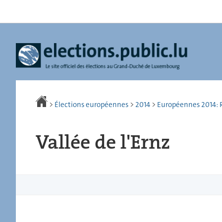
Aller
Aller
à
au
la
contenu
navigation
>
Élections européennes
>
2014
>
Européennes 2014: R
Vallée de l'Ernz