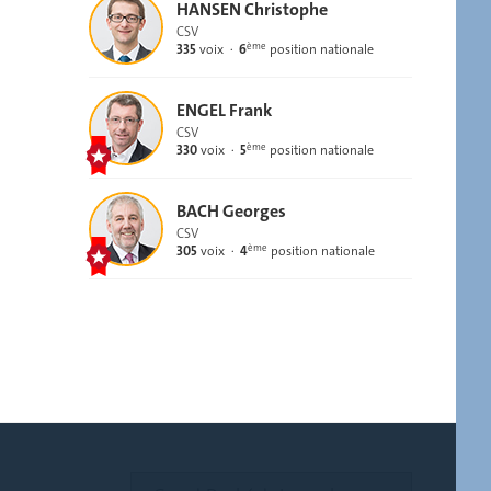
HANSEN Christophe
CSV
ème
335
voix
6
position nationale
ENGEL Frank
CSV
ème
330
voix
5
position nationale
BACH Georges
CSV
ème
305
voix
4
position nationale