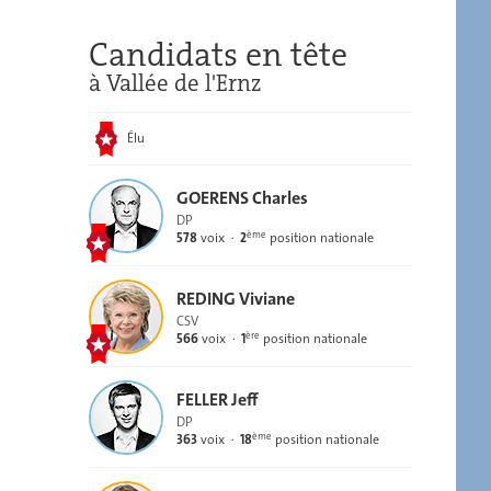
Candidats en tête
à Vallée de l'Ernz
Élu
GOERENS Charles
DP
ème
578
voix
2
position nationale
REDING Viviane
CSV
ère
566
voix
1
position nationale
FELLER Jeff
DP
ème
363
voix
18
position nationale