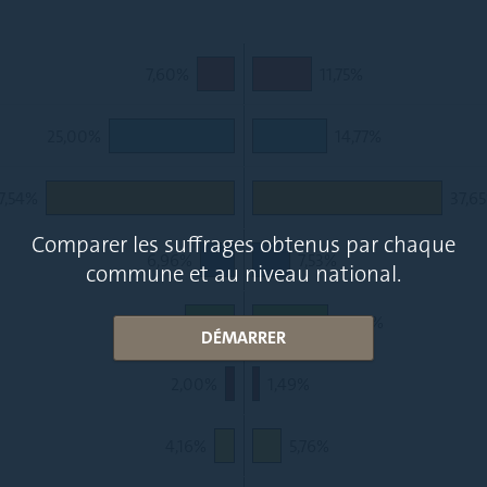
7,60%
11,75%
25,00%
14,77%
7,54%
37,6
Comparer les suffrages obtenus par chaque
6,96%
7,53%
commune et au niveau national.
10,02%
15,01%
DÉMARRER
2,00%
1,49%
4,16%
5,76%