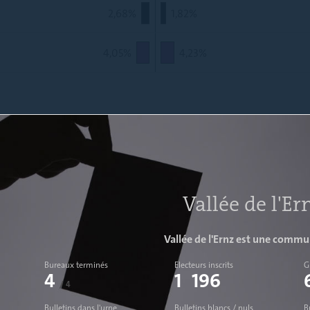
2,68%
1,82%
4,05%
4,23%
Vallée de l'Er
Vallée de l'Ernz est une comm
Bureaux terminés
Electeurs inscrits
G
4
1 196
/ 4
Bulletins dans l'urne
Bulletins blancs / nuls
B