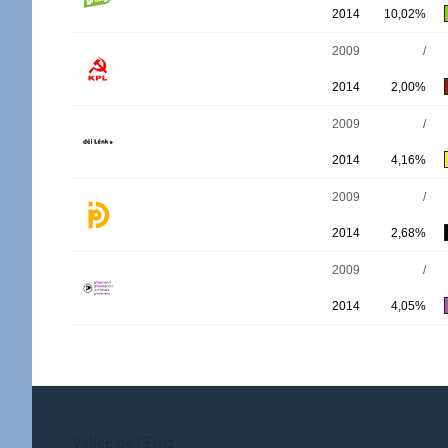
2014
10,02%
2009
/
2014
2,00%
2009
/
2014
4,16%
2009
/
2014
2,68%
2009
/
2014
4,05%
Vallée de l’Ernz