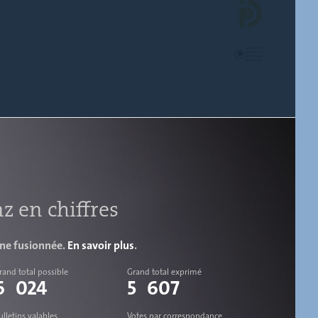
nz en chiffres
une fusionnée.
En savoir plus
.
rand total possible
Grand total exprimé
6 024
5 607
ulletins valables
Votes par correspondance