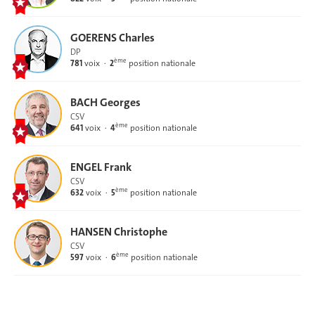
GOERENS Charles
DP
ème
781
voix
2
position nationale
BACH Georges
CSV
ème
641
voix
4
position nationale
ENGEL Frank
CSV
ème
632
voix
5
position nationale
HANSEN Christophe
CSV
ème
597
voix
6
position nationale