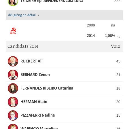
TEIXEIRA ép. AENDEKERK Ana Luisa
222
déi gréng en détail
2009
na
2014
1,08%
na
Candidats 2014
Voix
RUCKERT Ali
45
BERNARD Zénon
21
FERNANDES RIBEIRO Catarina
18
HERMAN Alain
20
PIZZAFERRI Nadine
15
WARINGO Marceline
16