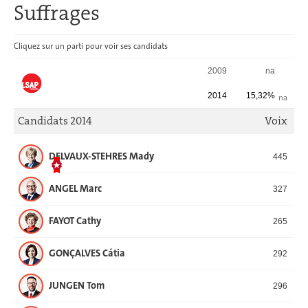
Suffrages
Cliquez sur un parti pour voir ses candidats
SUFFRAGES
2009
na
2014
15,32%
na
Candidats 2014
Voix
DELVAUX-STEHRES Mady
445
ANGEL Marc
327
FAYOT Cathy
265
GONÇALVES Cátia
292
JUNGEN Tom
296