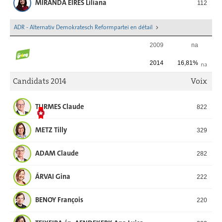
MIRANDA EIRES Liliana
112
ADR - Alternativ Demokratesch Reformpartei en détail
2009
na
2014
16,81%
na
Candidats 2014
Voix
TURMES Claude
822
METZ Tilly
329
ADAM Claude
282
ÁRVAI Gina
222
BENOY François
220