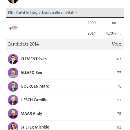
PID - Partei fir Integral Demokratie en détail
2009
na
2014
4,70%
na
Candidats 2014
Voix
CLEMENT Sven
187
ALLARD Ben
77
GOERGEN Marc
75
LIESCH Camille
91
MAAR Andy
75
STIEFER Michèle
81