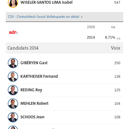
WISELER-SANTOS LIMA Isabel
547
CSV - Chrëschtlech-Sozial Vollekspartei en détail
2009
na
2014
6,71%
na
Candidats 2014
Voix
GIBÉRYEN Gast
250
KARTHEISER Fernand
138
REDING Roy
125
MEHLEN Robert
104
SCHOOS Jean
108