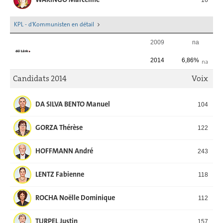
KPL - d'Kommunisten en détail
2009
na
2014
6,86%
na
Candidats 2014
Voix
DA SILVA BENTO Manuel
104
GORZA Thérèse
122
HOFFMANN André
243
LENTZ Fabienne
118
ROCHA Noëlle Dominique
112
TURPEL Justin
157