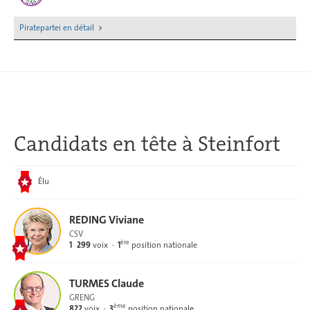
Piratepartei en détail
Candidats en tête
à Steinfort
Élu
REDING Viviane
CSV
ère
1 299
voix
1
position nationale
TURMES Claude
GRENG
ème
822
voix
3
position nationale