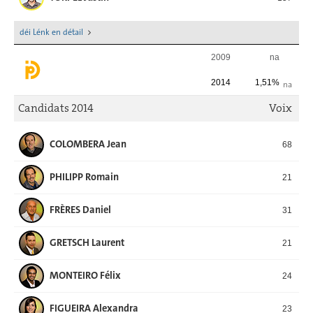
déi Lénk en détail
2009
na
2014
1,51%
na
Candidats 2014
Voix
COLOMBERA Jean
68
PHILIPP Romain
21
FRÈRES Daniel
31
GRETSCH Laurent
21
MONTEIRO Félix
24
FIGUEIRA Alexandra
23