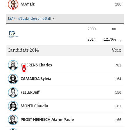
MAY Liz
286
LSAP - d'Sozialisten en détail
2009
na
2014
12,76%
na
Candidats 2014
Voix
GOERENS Charles
781
CAMARDA Sylvia
164
FELLER Jeff
156
MONTI Claudia
181
PROST-HEINISCH Marie-Paule
166