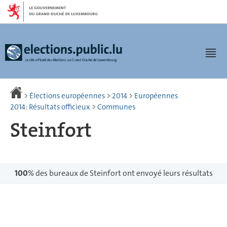
Aller
Aller
à
au
la
contenu
navigation
Men
>
Élections européennes
>
2014
>
Européennes
2014: Résultats officieux
>
Communes
Steinfort
100
% des bureaux de Steinfort ont envoyé leurs résultats