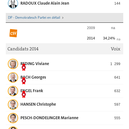
RADOUX Claude Alain Jean
144
DP - Demokratesch Partei en détail
2009
na
2014
34,24%
na
Candidats 2014
Voix
REDING Viviane
1 299
BACH Georges
641
ENGEL Frank
632
HANSEN Christophe
597
PESCH-DONDELINGER Marianne
555