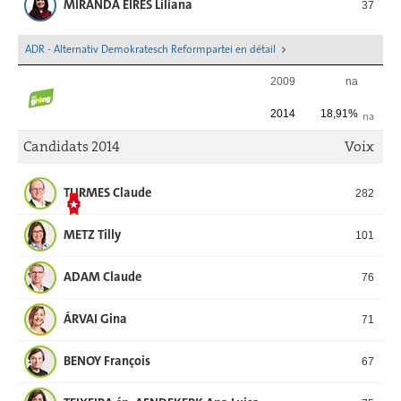
MIRANDA EIRES Liliana
37
ADR - Alternativ Demokratesch Reformpartei en détail
2009
na
2014
18,91%
na
Candidats 2014
Voix
TURMES Claude
282
METZ Tilly
101
ADAM Claude
76
ÁRVAI Gina
71
BENOY François
67