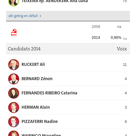
TEIXEIRA ép. AENDEKERK Ana Luisa
75
déi gréng en détail
2009
na
2014
0,90%
na
Candidats 2014
Voix
RUCKERT Ali
11
BERNARD Zénon
4
FERNANDES RIBEIRO Catarina
4
HERMAN Alain
3
PIZZAFERRI Nadine
6
WARINGO Marceline
4