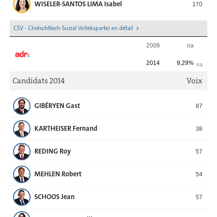
WISELER-SANTOS LIMA Isabel
170
CSV - Chrëschtlech-Sozial Vollekspartei en détail
2009
na
2014
9,29%
na
Candidats 2014
Voix
GIBÉRYEN Gast
87
KARTHEISER Fernand
38
REDING Roy
57
MEHLEN Robert
54
SCHOOS Jean
57