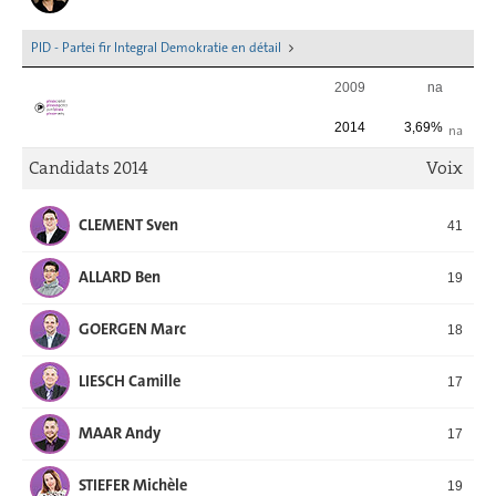
PID - Partei fir Integral Demokratie en détail
2009
na
2014
3,69%
na
Candidats 2014
Voix
CLEMENT Sven
41
ALLARD Ben
19
GOERGEN Marc
18
LIESCH Camille
17
MAAR Andy
17
STIEFER Michèle
19