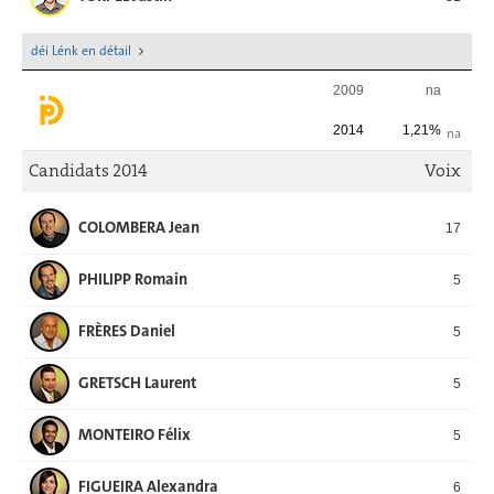
déi Lénk en détail
2009
na
2014
1,21%
na
Candidats 2014
Voix
COLOMBERA Jean
17
PHILIPP Romain
5
FRÈRES Daniel
5
GRETSCH Laurent
5
MONTEIRO Félix
5
FIGUEIRA Alexandra
6