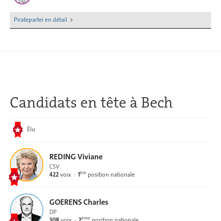
Piratepartei en détail
Candidats en tête
à Bech
Élu
REDING Viviane
CSV
ère
422
voix
1
position nationale
GOERENS Charles
DP
ème
308
voix
2
position nationale