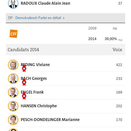
RADOUX Claude Alain Jean
37
DP - Demokratesch Partei en détail
2009
na
2014
39,00%
na
Candidats 2014
Voix
REDING Viviane
422
BACH Georges
233
ENGEL Frank
189
HANSEN Christophe
202
PESCH-DONDELINGER Marianne
170