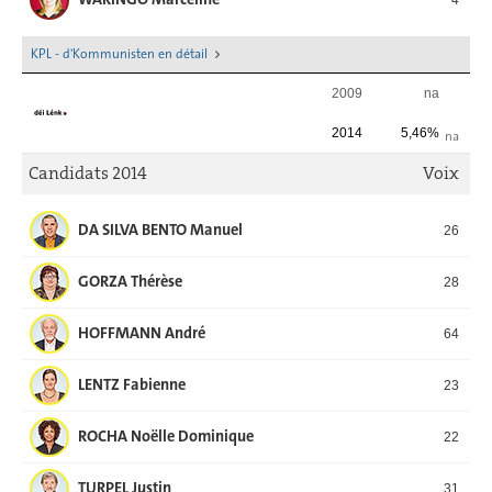
KPL - d'Kommunisten en détail
2009
na
2014
5,46%
na
Candidats 2014
Voix
DA SILVA BENTO Manuel
26
GORZA Thérèse
28
HOFFMANN André
64
LENTZ Fabienne
23
ROCHA Noëlle Dominique
22
TURPEL Justin
31