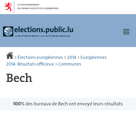
Aller
Aller
à
au
la
contenu
navigation
Men
>
Élections européennes
>
2014
>
Européennes
2014: Résultats officieux
>
Communes
Bech
100
% des bureaux de Bech ont envoyé leurs résultats