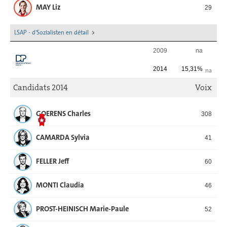
MAY Liz
29
LSAP - d'Sozialisten en détail
2009
na
2014
15,31%
na
Candidats 2014
Voix
GOERENS Charles
308
CAMARDA Sylvia
41
FELLER Jeff
60
MONTI Claudia
46
PROST-HEINISCH Marie-Paule
52