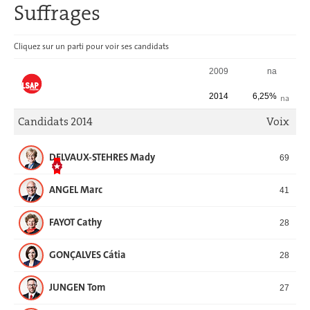
Suffrages
Cliquez sur un parti pour voir ses candidats
SUFFRAGES
2009
na
2014
6,25%
na
Candidats 2014
Voix
DELVAUX-STEHRES Mady
69
ANGEL Marc
41
FAYOT Cathy
28
GONÇALVES Cátia
28
JUNGEN Tom
27