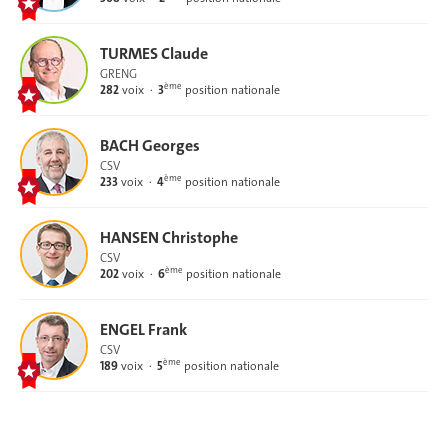
TURMES Claude
GRENG
ème
282
voix
3
position nationale
BACH Georges
CSV
ème
233
voix
4
position nationale
HANSEN Christophe
CSV
ème
202
voix
6
position nationale
ENGEL Frank
CSV
ème
189
voix
5
position nationale