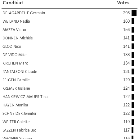
Candidat
Votes
DELAGARDELLE Germain
293
WEILAND Nadia
160
MAZZA Victor
156
DONNEN Michèle
141
GLOD Nico
141
DE VIDO Mike
138
KIRCHEN Marc
134
PANTALEONI Claude
131
FELGEN Camille
129
KREMER Josiane
124
HANKIEWICZ-MAUER Tina
122
HAYEN Monika
122
SCHNEIDER Jennifer
122
WELTER Colette
119
LAZZERI Fabrice Luc
117
WAGNER Yvonne
116