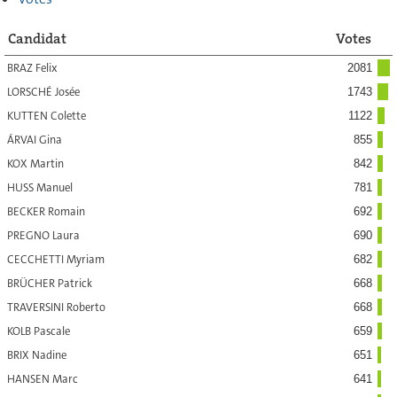
Candidat
Votes
BRAZ Felix
2081
LORSCHÉ Josée
1743
KUTTEN Colette
1122
ÁRVAI Gina
855
KOX Martin
842
HUSS Manuel
781
BECKER Romain
692
PREGNO Laura
690
CECCHETTI Myriam
682
BRÜCHER Patrick
668
TRAVERSINI Roberto
668
KOLB Pascale
659
BRIX Nadine
651
HANSEN Marc
641