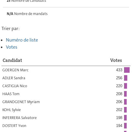
23
Nombre de candidats
N/A
Nombre de mandats
Trier par:
Numéro de liste
Votes
Candidat
Votes
GOERGEN Marc
433
ADLER Sandra
256
CASTIGLIA Nico
220
HAAS Tom
208
GRANDGENET Myriam
206
KOHL Sylvie
202
INFERRERA Salvatore
198
DOSTERT Yvon
194