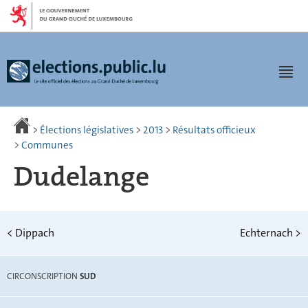
Aller
Aller
à
au
la
contenu
navigation
Men
>
Élections législatives
>
2013
>
Résultats officieux
>
Communes
Dudelange
<
Dippach
Echternach
>
CIRCONSCRIPTION
SUD