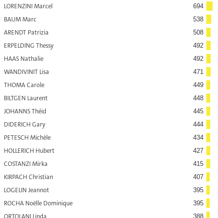
LORENZINI Marcel
694
BAUM Marc
538
ARENDT Patrizia
508
ERPELDING Thessy
492
HAAS Nathalie
492
WANDIVINIT Lisa
471
THOMA Carole
449
BILTGEN Laurent
448
JOHANNS Théid
445
DIDERICH Gary
444
PETESCH Michèle
434
HOLLERICH Hubert
427
COSTANZI Mirka
415
KIRPACH Christian
407
LOGELIN Jeannot
395
ROCHA Noëlle Dominique
395
ORTOLANI Linda
388