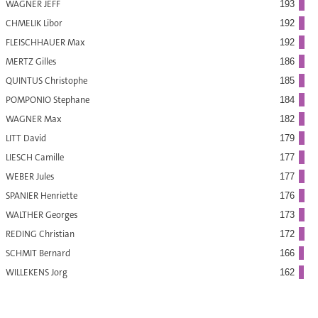
WAGNER JEFF
193
CHMELIK Libor
192
FLEISCHHAUER Max
192
MERTZ Gilles
186
QUINTUS Christophe
185
POMPONIO Stephane
184
WAGNER Max
182
LITT David
179
LIESCH Camille
177
WEBER Jules
177
SPANIER Henriette
176
WALTHER Georges
173
REDING Christian
172
SCHMIT Bernard
166
WILLEKENS Jorg
162