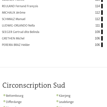
REULAND Fernand François
114
MICHAUX Jérôme
112
SCHMALZ Manuel
112
LUDWIG-ORLANDO Nella
111
SEEGER Gertrud dite Belinda
109
GRETHEN Michel
106
PEREIRA BRAZ Helder
106
Circonscription Sud
à
Bettembourg
Käerjeng
rendu
à
à
Differdange
Leudelange
l'ensemble
rendu
rendu