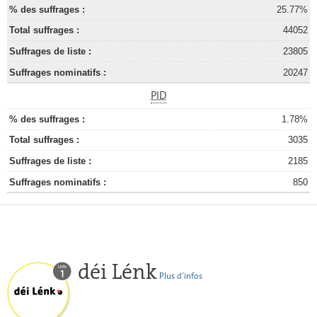
25.77%
44052
23805
20247
PID
1.78%
3035
2185
850
déi Lénk
Plus d’infos