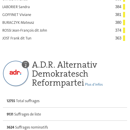
LABORIER Sandra
384
GOFFINET Viviane
381
BURACZYK Mateusz
380
ROSSI Jean-François dit John
374
JOST Frank dit Tun
363
A.D.R. Alternativ
Demokratesch
Reformpartei
Plus d’infos
12755
Total suffrages
9131
Suffrages de liste
3624
Suffrages nominatifs