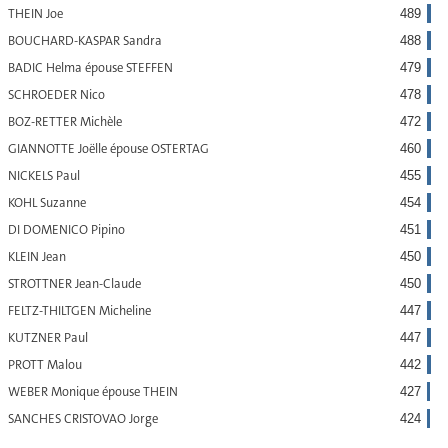
THEIN Joe
489
BOUCHARD-KASPAR Sandra
488
BADIC Helma épouse STEFFEN
479
SCHROEDER Nico
478
BOZ-RETTER Michèle
472
GIANNOTTE Joëlle épouse OSTERTAG
460
NICKELS Paul
455
KOHL Suzanne
454
DI DOMENICO Pipino
451
KLEIN Jean
450
STROTTNER Jean-Claude
450
FELTZ-THILTGEN Micheline
447
KUTZNER Paul
447
PROTT Malou
442
WEBER Monique épouse THEIN
427
SANCHES CRISTOVAO Jorge
424