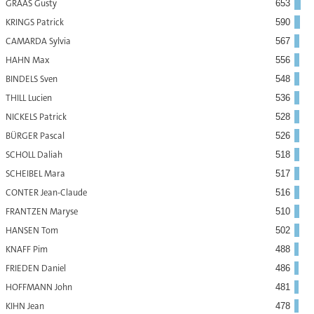
GRAAS Gusty
653
KRINGS Patrick
590
CAMARDA Sylvia
567
HAHN Max
556
BINDELS Sven
548
THILL Lucien
536
NICKELS Patrick
528
BÜRGER Pascal
526
SCHOLL Daliah
518
SCHEIBEL Mara
517
CONTER Jean-Claude
516
FRANTZEN Maryse
510
HANSEN Tom
502
KNAFF Pim
488
FRIEDEN Daniel
486
HOFFMANN John
481
KIHN Jean
478