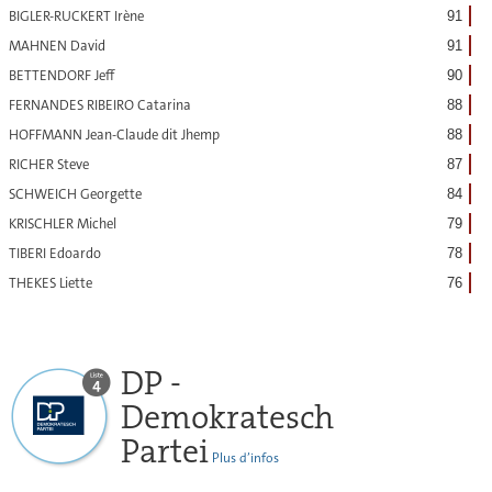
BIGLER-RUCKERT Irène
91
MAHNEN David
91
BETTENDORF Jeff
90
FERNANDES RIBEIRO Catarina
88
HOFFMANN Jean-Claude dit Jhemp
88
RICHER Steve
87
SCHWEICH Georgette
84
KRISCHLER Michel
79
TIBERI Edoardo
78
THEKES Liette
76
DP -
Demokratesch
Partei
Plus d’infos