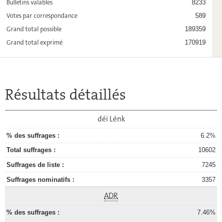
Bulletins valables
8233
Votes par correspondance
589
Grand total possible
189359
Grand total exprimé
170919
Résultats détaillés
déi Lénk
6.2%
10602
7245
3357
ADR
7.46%