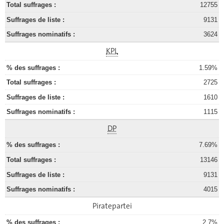
12755
9131
3624
KPL
1.59%
2725
1610
1115
DP
7.69%
13146
9131
4015
Piratepartei
2.7%