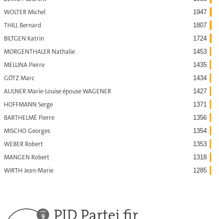
WOLTER Michel
1947
THILL Bernard
1807
BILTGEN Katrin
1724
MORGENTHALER Nathalie
1453
MELLINA Pierre
1435
GÖTZ Marc
1434
AULNER Marie-Louise épouse WAGENER
1427
HOFFMANN Serge
1371
BARTHELMÉ Pierre
1356
MISCHO Georges
1354
WEBER Robert
1353
MANGEN Robert
1318
WIRTH Jean-Marie
1285
PID Partei fir