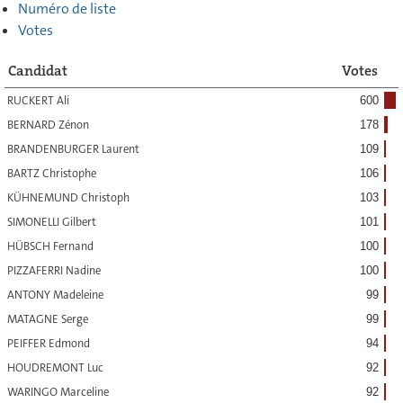
Numéro de liste
Votes
Candidat
Votes
RUCKERT Ali
600
BERNARD Zénon
178
BRANDENBURGER Laurent
109
BARTZ Christophe
106
KÜHNEMUND Christoph
103
SIMONELLI Gilbert
101
HÜBSCH Fernand
100
PIZZAFERRI Nadine
100
ANTONY Madeleine
99
MATAGNE Serge
99
PEIFFER Edmond
94
HOUDREMONT Luc
92
WARINGO Marceline
92