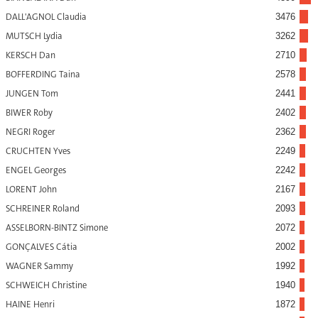
DALL'AGNOL Claudia
3476
MUTSCH Lydia
3262
KERSCH Dan
2710
BOFFERDING Taina
2578
JUNGEN Tom
2441
BIWER Roby
2402
NEGRI Roger
2362
CRUCHTEN Yves
2249
ENGEL Georges
2242
LORENT John
2167
SCHREINER Roland
2093
ASSELBORN-BINTZ Simone
2072
GONÇALVES Cátia
2002
WAGNER Sammy
1992
SCHWEICH Christine
1940
HAINE Henri
1872