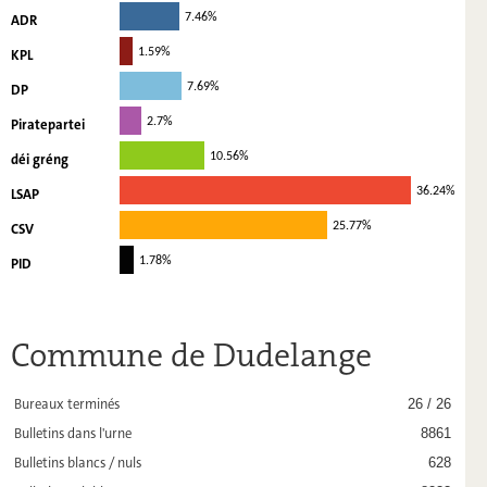
ADR
7.46%
KPL
1.59%
DP
7.69%
Piratepartei
2.7%
déi gréng
10.56%
LSAP
36.24%
CSV
25.77%
PID
1.78%
Commune de Dudelange
Bureaux terminés
26 / 26
Bulletins dans l'urne
8861
Bulletins blancs / nuls
628