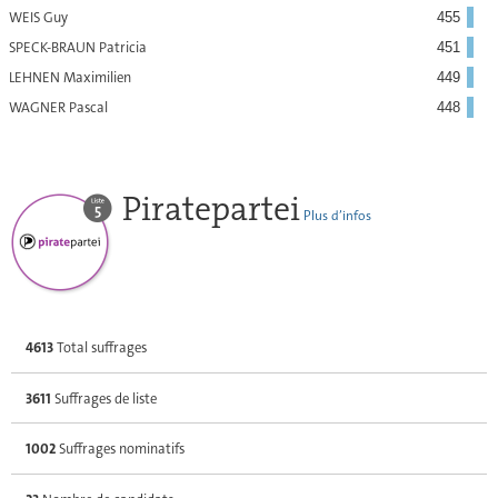
WEIS Guy
455
SPECK-BRAUN Patricia
451
LEHNEN Maximilien
449
WAGNER Pascal
448
Piratepartei
Plus d’infos
4613
Total suffrages
3611
Suffrages de liste
1002
Suffrages nominatifs