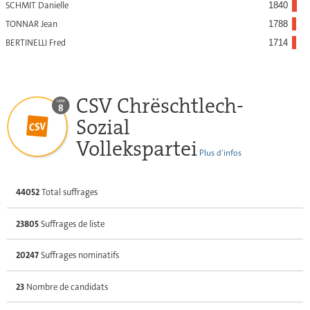
SCHMIT Danielle
1840
TONNAR Jean
1788
BERTINELLI Fred
1714
CSV Chrëschtlech-
Sozial
Vollekspartei
Plus d’infos
44052
Total suffrages
23805
Suffrages de liste
20247
Suffrages nominatifs
23
Nombre de candidats