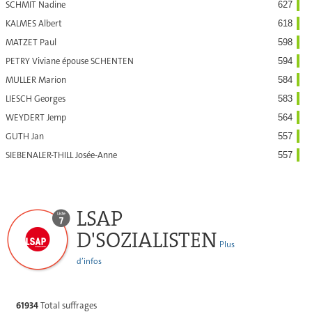
SCHMIT Nadine
627
KALMES Albert
618
MATZET Paul
598
PETRY Viviane épouse SCHENTEN
594
MULLER Marion
584
LIESCH Georges
583
WEYDERT Jemp
564
GUTH Jan
557
SIEBENALER-THILL Josée-Anne
557
LSAP
D'SOZIALISTEN
Plus
d’infos
61934
Total suffrages