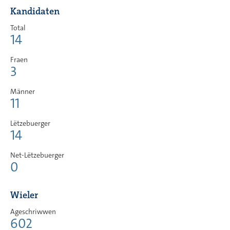
Kandidaten
Total
14
Fraen
3
Männer
11
Lëtzebuerger
14
Net-Lëtzebuerger
0
Wieler
Ageschriwwen
602