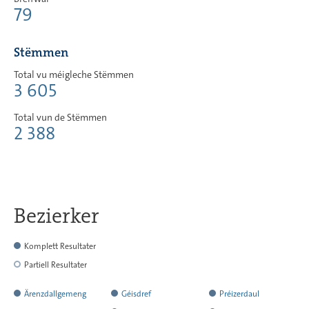
79
Stëmmen
Total vu méigleche Stëmmen
3 605
Total vun de Stëmmen
2 388
Bezierker
Komplett Resultater
Partiell Resultater
Ärenzdallgemeng
Géisdref
Préizerdaul