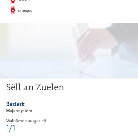
Gewielt
ex aequo
Sëll an Zuelen
Bezierk
Majorzsystem
Walbüroen ausgezielt
1/1