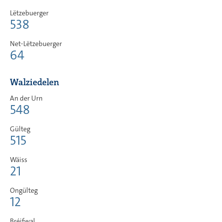
Lëtzebuerger
538
Net-Lëtzebuerger
64
Walziedelen
An der Urn
548
Gülteg
515
Wäiss
21
Ongülteg
12
Bréifwal