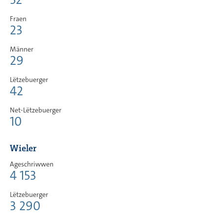
Fraen
23
Männer
29
Lëtzebuerger
42
Net-Lëtzebuerger
10
Wieler
Ageschriwwen
4 153
Lëtzebuerger
3 290