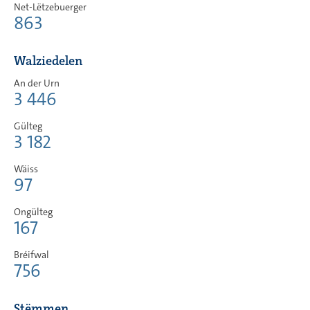
Net-Lëtzebuerger
863
Walziedelen
An der Urn
3 446
Gülteg
3 182
Wäiss
97
Ongülteg
167
Bréifwal
756
Stëmmen