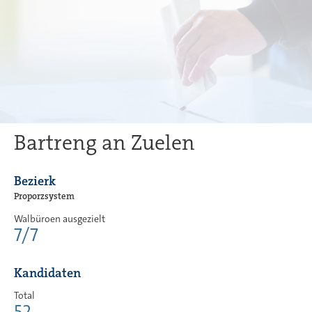
Bartreng an Zuelen
Bezierk
Proporzsystem
Walbüroen ausgezielt
7/7
Kandidaten
Total
52