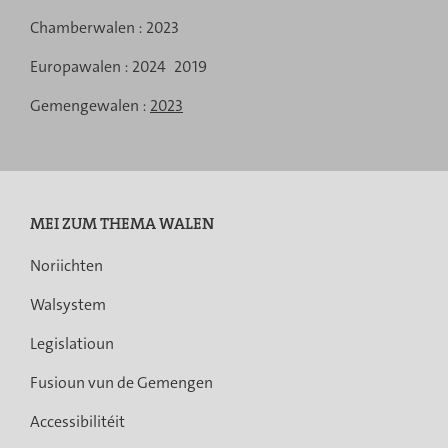
matgedeelt
Menu
Chamberwalen :
2023
de
Europawalen :
2024
2019
navigation
Gemengewalen :
2023
MEI ZUM THEMA WALEN
Noriichten
Walsystem
Legislatioun
Fusioun vun de Gemengen
Accessibilitéit