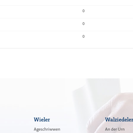
0
0
0
Wieler
Walziedele
Ageschriwwen
An der Urn