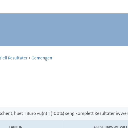
iell Resultater
>
Gemengen
schent, huet 1 Büro vu(n) 1 (100%) seng komplett Resultater iwwe
KANTON
AGESCHRIWWE WIEL