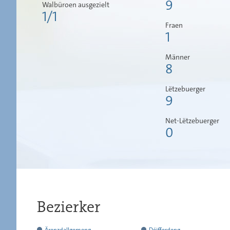
9
Walbüroen ausgezielt
1/1
Fraen
1
Männer
8
Lëtzebuerger
9
Net-Lëtzebuerger
0
Bezierker
huet
Ärenzdallgemeng
Déifferdeng