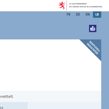
Changer
FR
DE
EN
LB
de
langue
rmëttelt.
ER