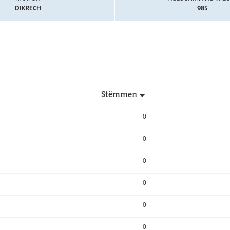
DIKRECH
985
Stëmmen
0
0
0
0
0
0