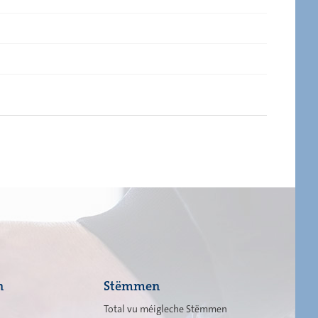
n
Stëmmen
Total vu méigleche Stëmmen