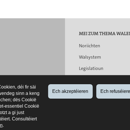
MEI ZUM THEMA WALE
Noriichten
Walsystem
Legislatioun
Fusioun vun de Gemenge
okien, déi fir säi
Accessibilitéit
Ech akzeptéieren
Ech refuséier
wendeg sinn a keng
chen; dës Cookië
et-essentiel Cookië
tzt a gi just
éiert. Consultéiert
Websäit
Rechtlech Aspekter
n
.