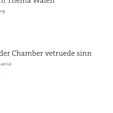
 zum Thema Walen
ung
n der Chamber vetruede sinn
adr.lu
)