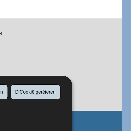
N
n
en
D'Cookië geréieren