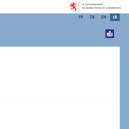
Changer
FR
DE
EN
LB
de
langue