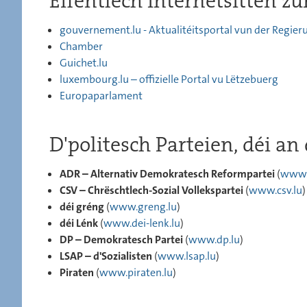
Ëffentlech Internetsitten
gouvernement.lu - Aktualitéitsportal vun der Regier
Chamber
Guichet.lu
luxembourg.lu – offizielle Portal vu Lëtzebuerg
Europaparlament
D'politesch Parteien, déi a
ADR – Alternativ Demokratesch Reformpartei
(
www.
CSV – Chrëschtlech-Sozial Vollekspartei
(
www.csv.lu
)
déi gréng
(
www.greng.lu
)
déi Lénk
(
www.dei-lenk.lu
)
DP – Demokratesch Partei
(
www.dp.lu
)
LSAP – d'Sozialisten
(
www.lsap.lu
)
Piraten
(
www.piraten.lu
)