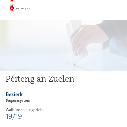
ex aequo
Péiteng an Zuelen
Bezierk
Proporzsystem
Walbüroen ausgezielt
19/19