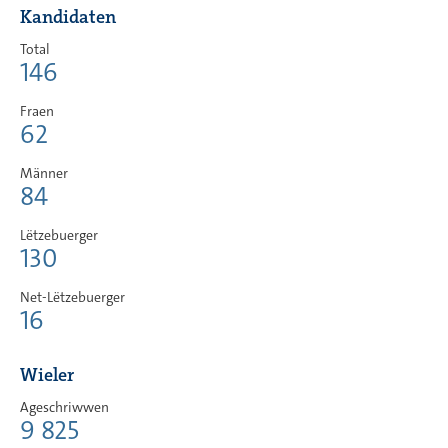
Kandidaten
Total
146
Fraen
62
Männer
84
Lëtzebuerger
130
Net-Lëtzebuerger
16
Wieler
Ageschriwwen
9 825