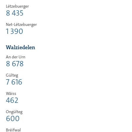
Lëtzebuerger
8 435
Net-Lëtzebuerger
1 390
Walziedelen
An der Urn
8 678
Gülteg
7 616
Wäiss
462
Ongülteg
600
Bréifwal