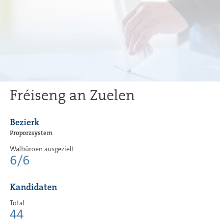
Fréiseng an Zuelen
Bezierk
Proporzsystem
Walbüroen ausgezielt
6/6
Kandidaten
Total
44