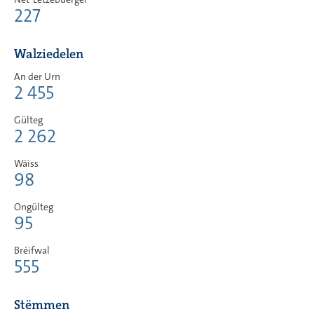
227
Walziedelen
An der Urn
2 455
Gülteg
2 262
Wäiss
98
Ongülteg
95
Bréifwal
555
Stëmmen