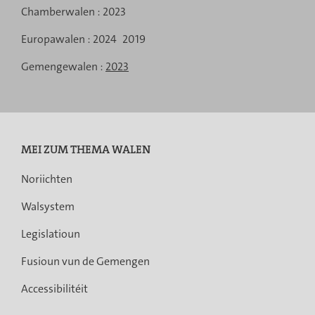
Menu
Chamberwalen :
2023
de
Europawalen :
2024
2019
navigation
Gemengewalen :
2023
MEI ZUM THEMA WALEN
Noriichten
Walsystem
Legislatioun
Fusioun vun de Gemengen
Accessibilitéit