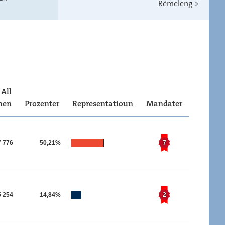
Rëmeleng
>
All
men
Prozenter
Representatioun
Mandater
7 776
50,21%
7
5 254
14,84%
2