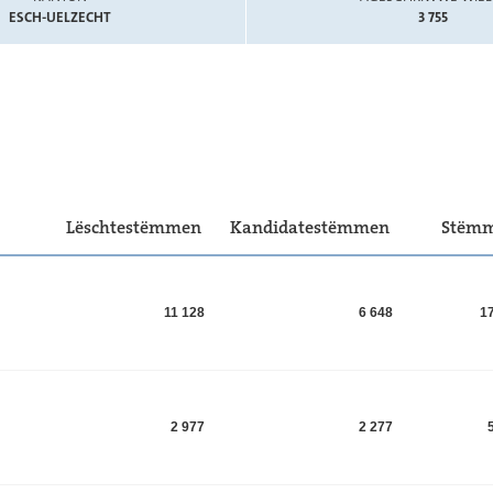
ESCH-UELZECHT
3 755
Lëschtestëmmen
Kandidatestëmmen
Stëm
11 128
6 648
1
2 977
2 277