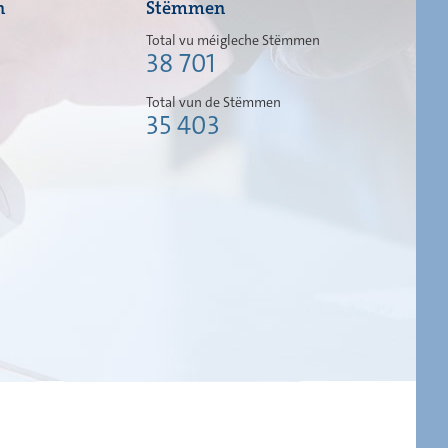
n
Stëmmen
Total vu méigleche Stëmmen
38 701
Total vun de Stëmmen
35 403