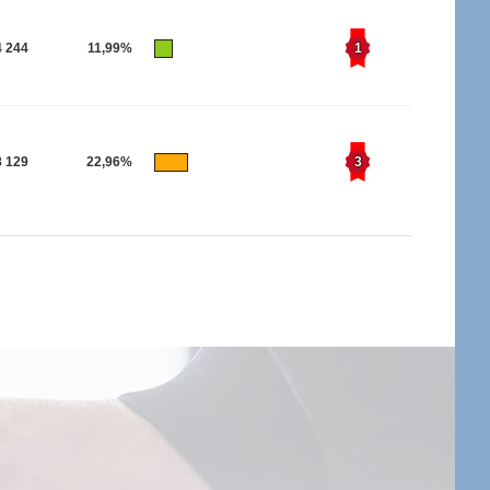
4 244
11,99%
1
8 129
22,96%
3