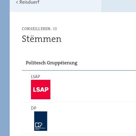
<
Reisduerf
CONSEILLEREN: 13
Stëmmen
Politesch Gruppéierung
LSAP
DP