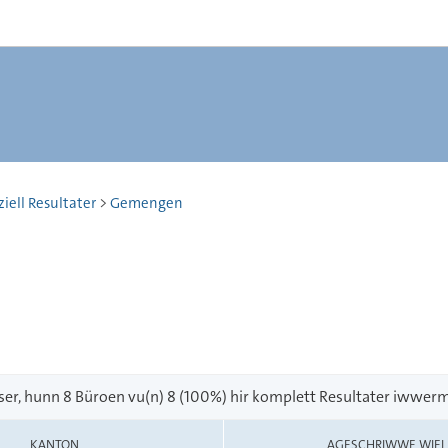
iell Resultater
>
Gemengen
iser, hunn 8 Büroen vu(n) 8 (100%) hir komplett Resultater iwwerm
KANTON
AGESCHRIWWE WIEL