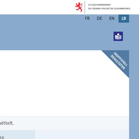
Changer
FR
DE
EN
LB
de
langue
ëttelt.
ER