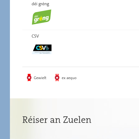
déi gréng
CSV
Gewielt
ex aequo
Réiser an Zuelen