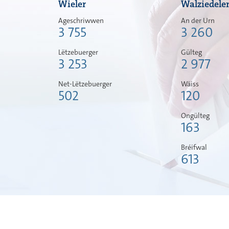
Wieler
Walziedele
Ageschriwwen
An der Urn
3 755
3 260
Lëtzebuerger
Gülteg
3 253
2 977
Net-Lëtzebuerger
Wäiss
502
120
Ongülteg
163
Bréifwal
613