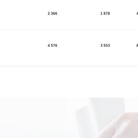
2 366
1 878
4 576
3 553