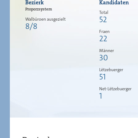
Bezierk
Kandidaten
Proporzsystem
Total
52
Walbüroen ausgezielt
8/8
Fraen
22
Männer
30
Lëtzebuerger
51
Net-Lëtzebuerger
1