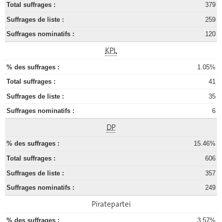
379
259
120
KPL
1.05%
41
35
6
DP
15.46%
606
357
249
Piratepartei
3.57%