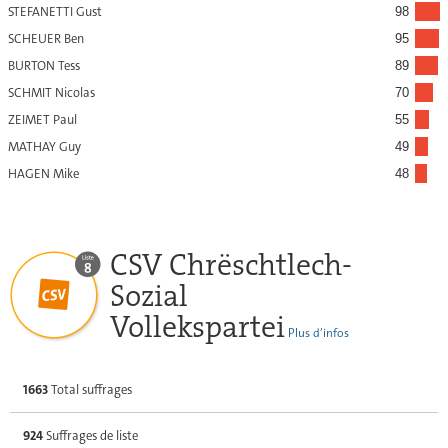
STEFANETTI Gust
98
SCHEUER Ben
95
BURTON Tess
89
SCHMIT Nicolas
70
ZEIMET Paul
55
MATHAY Guy
49
HAGEN Mike
48
CSV Chrëschtlech-
Sozial
Vollekspartei
Plus d’infos
1663
Total suffrages
924
Suffrages de liste