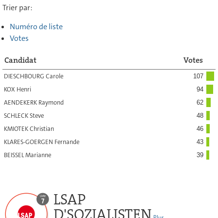
Trier par:
Numéro de liste
Votes
Candidat
Votes
DIESCHBOURG Carole
107
KOX Henri
94
AENDEKERK Raymond
62
SCHLECK Steve
48
KMIOTEK Christian
46
KLARES-GOERGEN Fernande
43
BEISSEL Marianne
39
LSAP
D'SOZIALISTEN
Plus