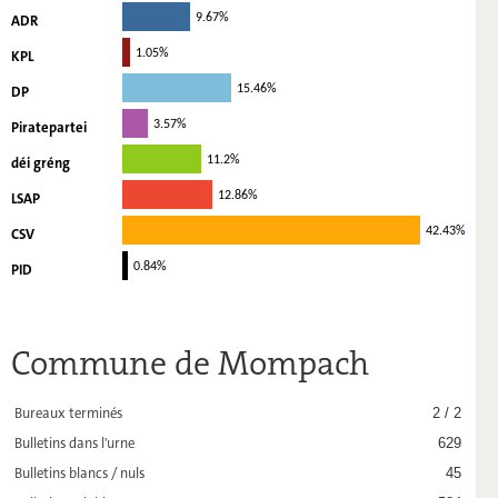
ADR
9.67%
KPL
1.05%
DP
15.46%
Piratepartei
3.57%
déi gréng
11.2%
LSAP
12.86%
CSV
42.43%
PID
0.84%
Commune de Mompach
Bureaux terminés
2 / 2
Bulletins dans l'urne
629
Bulletins blancs / nuls
45