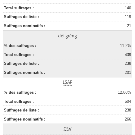
140
119
21
déi gréng
11.2%
439
238
201
LSAP
12.86%
504
238
266
CSV