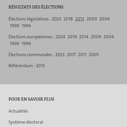
ses
ses
de
résultats
résultats
RÉSULTATS DES ÉLECTIONS
ses
résultats
Menu
Élections législatives :
2023
2018
2013
2009
2004
1999
1994
de
Élections européennes :
2024
2019
2014
2009
2004
navigation
1999
1994
Élections communales :
2023
2017
2011
2005
Référendum :
2015
POUR EN SAVOIR PLUS
Actualités
Système électoral