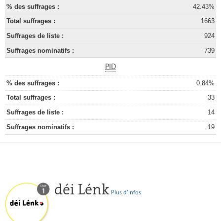
42.43%
1663
924
739
PID
0.84%
33
14
19
déi Lénk
Plus d’infos