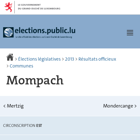
Aller
Aller
à
au
la
contenu
navigation
Men
>
Élections législatives
>
2013
>
Résultats officieux
>
Communes
Mompach
<
Mertzig
Mondercange
>
CIRCONSCRIPTION
EST