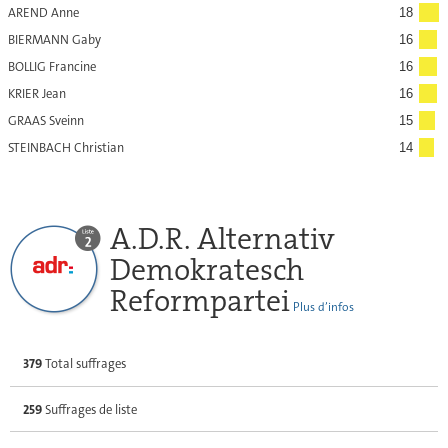
AREND Anne
18
BIERMANN Gaby
16
BOLLIG Francine
16
KRIER Jean
16
GRAAS Sveinn
15
STEINBACH Christian
14
A.D.R. Alternativ
Demokratesch
Reformpartei
Plus d’infos
379
Total suffrages
259
Suffrages de liste