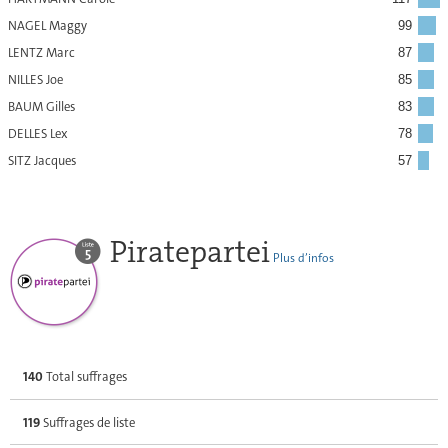
NAGEL Maggy
99
LENTZ Marc
87
NILLES Joe
85
BAUM Gilles
83
DELLES Lex
78
SITZ Jacques
57
Piratepartei
Plus d’infos
140
Total suffrages
119
Suffrages de liste