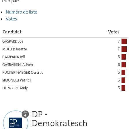
Trier par:
Numéro de liste
Votes
Candidat
Votes
GASPARD Jos
7
MULLER Josette
7
CAMPANA Jeff
6
GASBARRINI Adrien
6
RUCKERT-MEISER Gertrud
5
SIMONELLI Patrick
5
HUMBERT Andy
5
DP -
Demokratesch