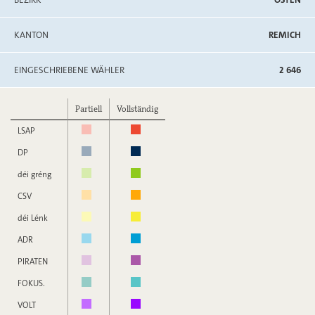
KANTON
REMICH
EINGESCHRIEBENE WÄHLER
2 646
Partiell
Vollständig
LSAP
DP
déi gréng
CSV
déi Lénk
ADR
PIRATEN
FOKUS.
VOLT