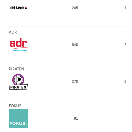
245
114
ADR
840
289
PIRATEN
378
244
FOKUS.
91
90