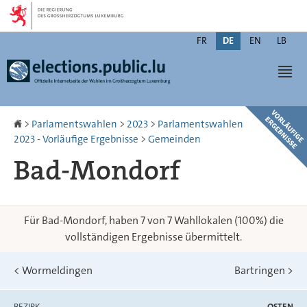
Zur
Zum
Navigation
Inhalt
Changer
FR
DE
EN
LB
de
Men
langue
Startseite
>
Parlamentswahlen
>
2023
>
Parlamentswahlen
2023 - Vorläufige Ergebnisse
>
Gemeinden
Bad-Mondorf
Für Bad-Mondorf, haben 7 von 7 Wahllokalen (100%) die
vollständigen Ergebnisse übermittelt.
<
Wormeldingen
Bartringen
>
BEZIRK
OSTEN