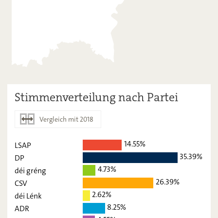
Stimmenverteilung nach Partei
Vergleich mit 2018
14.55%
LSAP
2023
2018
35.39%
DP
LSAP
14,55
-
4.73%
déi gréng
26.39%
CSV
DP
35,39
-
2.62%
déi Lénk
déi gréng
4,73
-
8.25%
ADR