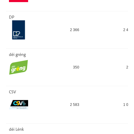
DP
2 366
2 475
déi gréng
350
297
CSV
2 583
1 026
déi Lénk