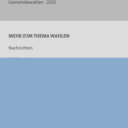
navigation
Gemeindewahlen :
2023
MEHR ZUM THEMA WAHLEN
Nachrichten
Wahlsystem
Rechtsvorschriften
Gemeindefusionen
Barrierefreiheit
FAQ
Links