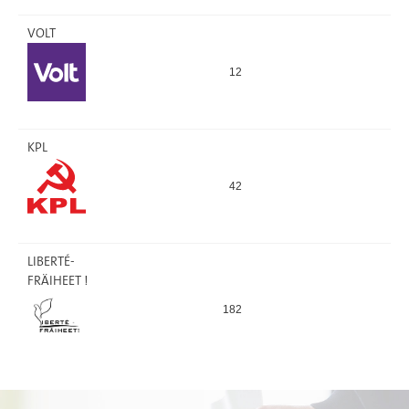
VOLT
12
16
KPL
42
16
LIBERTÉ-
FRÄIHEET !
182
32