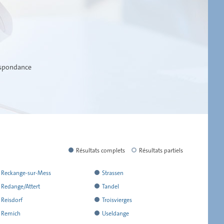
espondance
Résultats complets
Résultats partiels
a
Reckange-sur-Mess
Strassen
endu
rendu
a
Redange/Attert
Tandel
l
endu
rendu
a
Reisdorf
Troisvierges
ensemble
´ensemble
l
endu
rendu
a
Remich
Useldange
e
de
ensemble
´ensemble
l