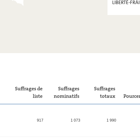
LIBERTÉ-FRÄI
PIRATEN
FOKUS.
VOLT
KPL
LIBERTÉ-
FRÄIHEET
!
Suffrages de
Suffrages
Suffrages
liste
nominatifs
totaux
Pource
917
1 073
1 990