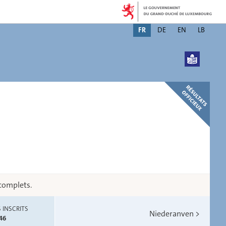
Changer
FR
DE
EN
LB
de
langue
 complets.
 INSCRITS
Niederanven
>
46