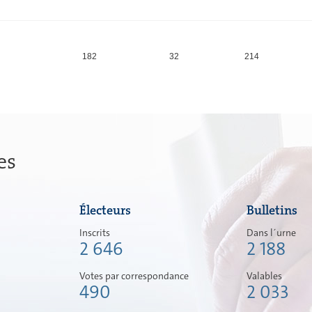
182
32
214
es
Électeurs
Bulletins
Inscrits
Dans l´urne
2 646
2 188
Votes par correspondance
Valables
490
2 033