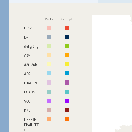
Partiel
Complet
LSAP
DP
déi gréng
CSV
déi Lénk
ADR
PIRATEN
FOKUS.
VOLT
KPL
LIBERTÉ-
FRÄIHEET
!