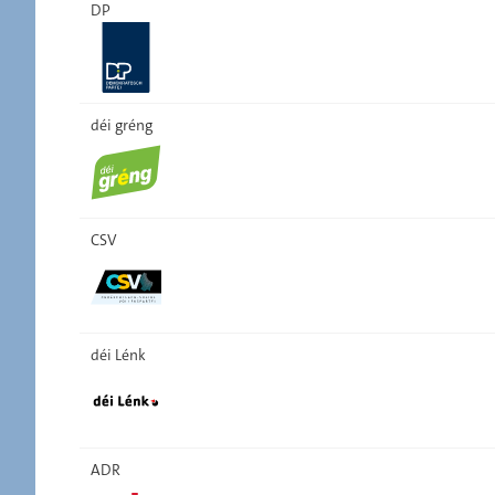
DP
déi gréng
CSV
déi Lénk
ADR