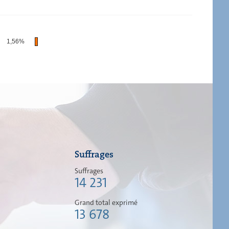
1,56%
Suffrages
Suffrages
14 231
Grand total exprimé
13 678