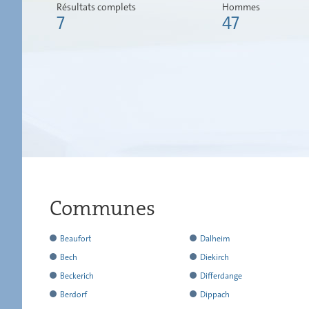
Résultats complets
Hommes
7
47
Communes
a
Beaufort
Dalheim
rendu
a
a
Bech
Diekirch
l
rendu
rendu
a
a
Beckerich
Differdange
´ensemble
l
l
rendu
rendu
a
a
Berdorf
Dippach
de
´ensemble
´ensemble
l
l