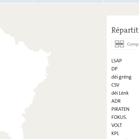
Répartit
Compa
LSAP
DP
LSAP
déi gréng
CSV
DP
déi Lénk
déi gréng
ADR
CSV
PIRATEN
FOKUS.
déi Lénk
VOLT
ADR
KPL