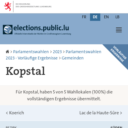
Zur
Zum
Navigation
Inhalt
Changer
FR
DE
EN
LB
de
Men
langue
Startseite
>
Parlamentswahlen
>
2023
>
Parlamentswahlen
2023 - Vorläufige Ergebnisse
>
Gemeinden
Kopstal
Für Kopstal, haben 5 von 5 Wahllokalen (100%) die
vollständigen Ergebnisse übermittelt.
<
Koerich
Lac de la Haute-Sûre
>
BEZIRK
SÜDEN