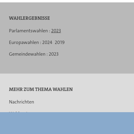
alle
alle
mitgeteilt
Ergebnisse
alle
mitgeteilt
mitgeteilt
Ergebnisse
Ergebnisse
mitgeteilt
Ergebnisse
mitgeteilt
mitgeteilt
WAHLERGEBNISSE
mitgeteilt
Menu
Parlamentswahlen :
2023
de
Europawahlen :
2024
2019
navigation
Gemeindewahlen :
2023
MEHR ZUM THEMA WAHLEN
Nachrichten
Wahlsystem
Rechtsvorschriften