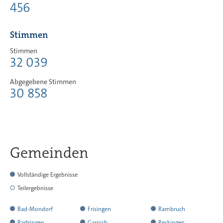
456
Stimmen
Stimmen
32 039
Abgegebene Stimmen
30 858
Gemeinden
Vollständige Ergebnisse
Teilergebnisse
hat
Bad-Mondorf
Frisingen
Rambruch
alle
hat
hat
hat
Bartringen
Garnich
Reckingen