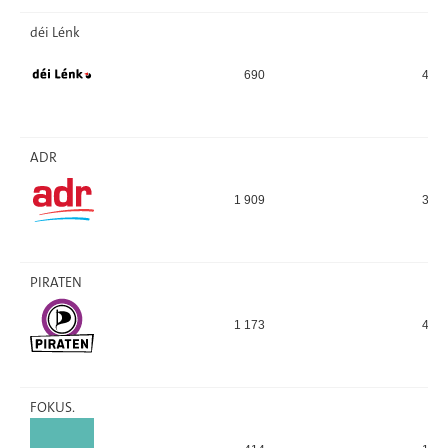
déi Lénk
690
467
ADR
1 909
387
PIRATEN
1 173
401
FOKUS.