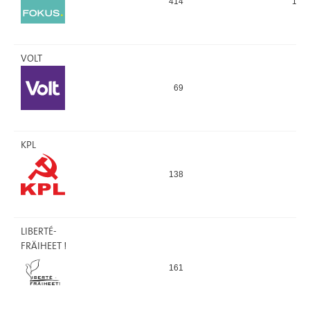
414
179
VOLT
69
66
KPL
138
49
LIBERTÉ-
FRÄIHEET !
161
54