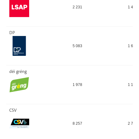
2 231
1 495
DP
5 083
1 670
déi gréng
1 978
1 152
CSV
8 257
2 702