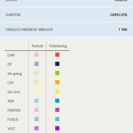
KANTON
CAPELLEN
EINGESCHRIEBENE WÄHLER
1 766
Partiell
Vollständig
LSAP
DP
déi gréng
CSV
déi Lénk
ADR
PIRATEN
FOKUS.
VOLT