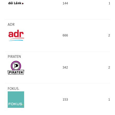
144
112
ADR
666
224
PIRATEN
342
238
FOKUS.
153
145