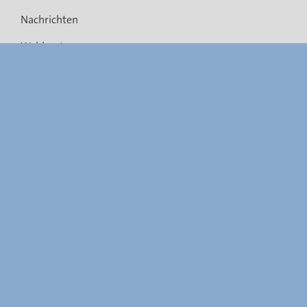
Nachrichten
Wahlsystem
Rechtsvorschriften
Gemeindefusionen
Barrierefreiheit
FAQ
Links
Kontakt
Sitemap
Informationen zur Webseite