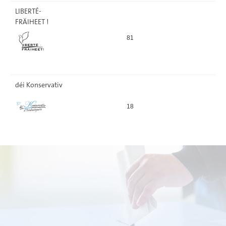
LIBERTÉ-
FRÄIHEET !
81
99
déi Konservativ
18
13