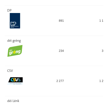
DP
891
1 124
déi gréng
234
355
CSV
2 277
1 224
déi Lénk