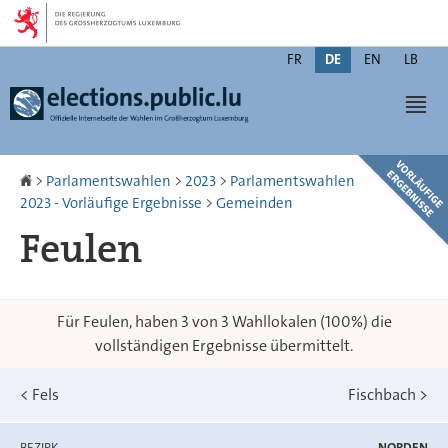
Zur
Zum
Navigation
Inhalt
Changer
FR
DE
EN
LB
de
Men
langue
Startseite
>
Parlamentswahlen
>
2023
>
Parlamentswahlen
2023 - Vorläufige Ergebnisse
>
Gemeinden
Feulen
Für Feulen, haben 3 von 3 Wahllokalen (100%) die
vollständigen Ergebnisse übermittelt.
<
Fels
Fischbach
>
BEZIRK
NORDEN