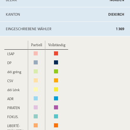
KANTON
DIEKIRCH
EINGESCHRIEBENE WÄHLER
1 369
Partiell
Vollständig
LSAP
DP
déi gréng
CSV
déi Lénk
ADR
PIRATEN
FOKUS.
LIBERTÉ-