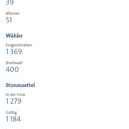
39
Männer
51
Wähler
Eingeschrieben
1 369
Briefwahl
400
Stimmzettel
In der Urne
1 279
Gültig
1 184