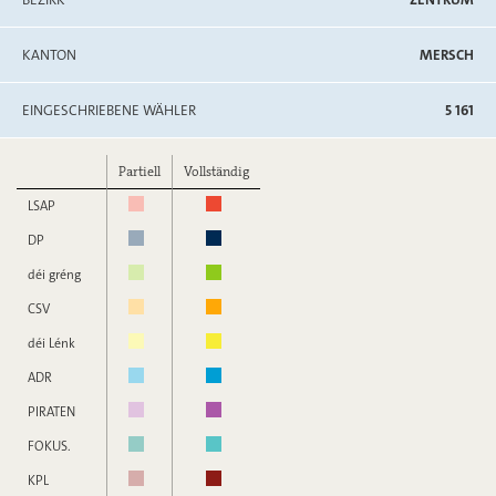
KANTON
MERSCH
EINGESCHRIEBENE WÄHLER
5 161
Partiell
Vollständig
LSAP
DP
déi gréng
CSV
déi Lénk
ADR
PIRATEN
FOKUS.
KPL