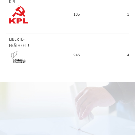
KPL
105
125
LIBERTÉ-
FRÄIHEET !
945
454