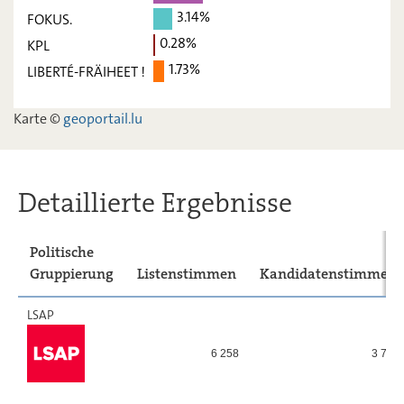
déi Lénk
4,91
-
3.14%
FOKUS.
ADR
7,7
-
0.28%
KPL
1.73%
LIBERTÉ-FRÄIHEET !
PIRATEN
8,1
-
FOKUS.
3,14
-
Karte ©
geoportail.lu
KPL
0,28
-
LIBERTÉ-
1,73
-
FRÄIHEET
Detaillierte Ergebnisse
!
Politische
Gruppierung
Listenstimmen
Kandidatenstimmen
LSAP
6 258
3 721