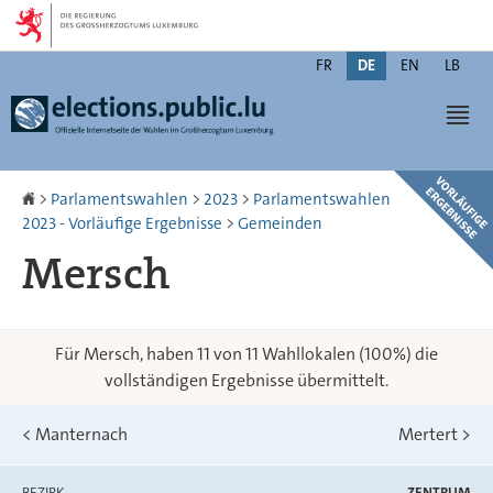
Zur
Zum
Navigation
Inhalt
Changer
FR
DE
EN
LB
de
Men
langue
Startseite
>
Parlamentswahlen
>
2023
>
Parlamentswahlen
2023 - Vorläufige Ergebnisse
>
Gemeinden
Mersch
Für Mersch, haben 11 von 11 Wahllokalen (100%) die
vollständigen Ergebnisse übermittelt.
<
Manternach
Mertert
>
BEZIRK
ZENTRUM