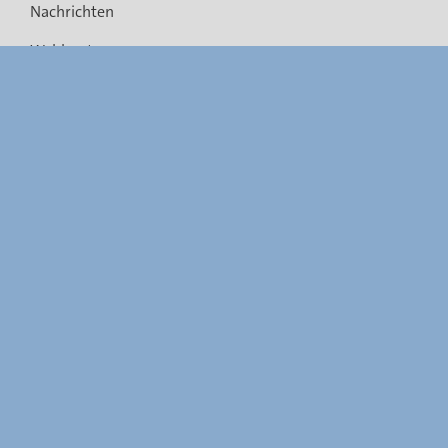
Nachrichten
Wahlsystem
Rechtsvorschriften
Gemeindefusionen
Barrierefreiheit
FAQ
Links
Kontakt
Sitemap
Informationen zur Webseite
Rechtliche Aspekte