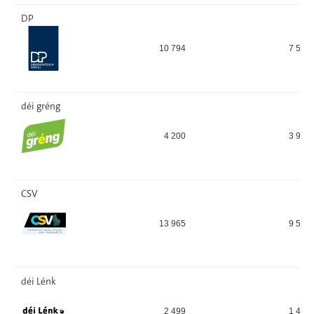
DP
10 794
7 556
déi gréng
4 200
3 961
CSV
13 965
9 502
déi Lénk
2 499
1 475