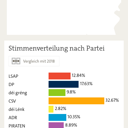
Stimmenverteilung nach Partei
Vergleich mit 2018
12.84%
LSAP
2023
2018
17.63%
DP
LSAP
12,84
-
9.8%
déi gréng
DP
32.67%
17,63
-
CSV
2.82%
déi Lénk
déi gréng
9,8
-
10.35%
ADR
CSV
32,67
-
8.89%
PIRATEN