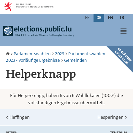
Zur
Zum
Navigation
Inhalt
Changer
FR
DE
EN
LB
de
Men
langue
Startseite
>
Parlamentswahlen
>
2023
>
Parlamentswahlen
2023 - Vorläufige Ergebnisse
>
Gemeinden
Helperknapp
Für Helperknapp, haben 6 von 6 Wahllokalen (100%) die
vollständigen Ergebnisse übermittelt.
<
Heffingen
Hesperingen
>
BEZIRK
ZENTRUM