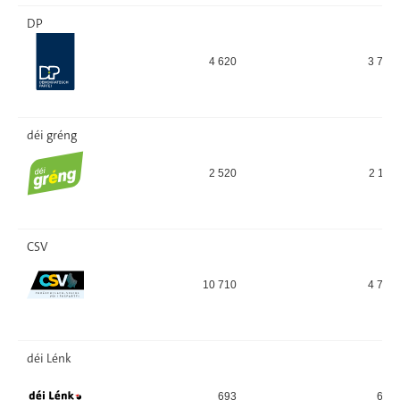
DP
4 620
3 714
déi gréng
2 520
2 115
CSV
10 710
4 737
déi Lénk
693
639