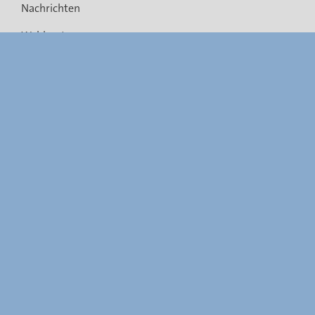
Nachrichten
Wahlsystem
Rechtsvorschriften
Gemeindefusionen
Barrierefreiheit
FAQ
Links
Kontakt
Sitemap
Informationen zur Webseite
Rechtliche Aspekte