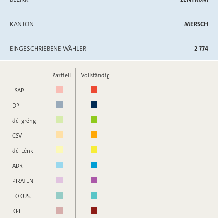
KANTON
MERSCH
EINGESCHRIEBENE WÄHLER
2 774
Partiell
Vollständig
LSAP
DP
déi gréng
CSV
déi Lénk
ADR
PIRATEN
FOKUS.
KPL