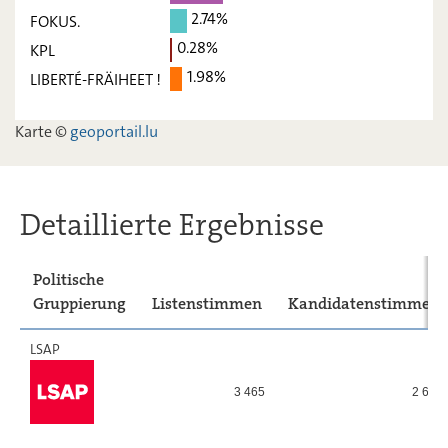
déi Lénk
2,82
-
2.74%
FOKUS.
ADR
10,35
-
0.28%
KPL
1.98%
LIBERTÉ-FRÄIHEET !
PIRATEN
8,89
-
FOKUS.
2,74
-
Karte ©
geoportail.lu
KPL
0,28
-
LIBERTÉ-
1,98
-
FRÄIHEET
Detaillierte Ergebnisse
!
Politische
Gruppierung
Listenstimmen
Kandidatenstimmen
LSAP
3 465
2 608