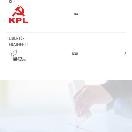
KPL
84
48
LIBERTÉ-
FRÄIHEET !
630
306