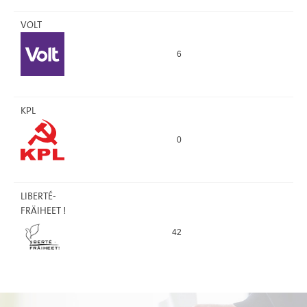
VOLT
6
8
KPL
0
9
LIBERTÉ-
FRÄIHEET !
42
28