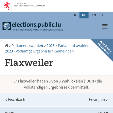
Zur
Zum
Navigation
Inhalt
Changer
FR
DE
EN
LB
de
Men
langue
Startseite
>
Parlamentswahlen
>
2023
>
Parlamentswahlen
2023 - Vorläufige Ergebnisse
>
Gemeinden
Flaxweiler
Für Flaxweiler, haben 3 von 3 Wahllokalen (100%) die
vollständigen Ergebnisse übermittelt.
<
Fischbach
Frisingen
>
BEZIRK
OSTEN