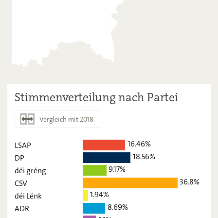
Stimmenverteilung nach Partei
Vergleich mit 2018
16.46%
LSAP
2023
2018
18.56%
DP
LSAP
16,46
-
9.17%
déi gréng
36.8%
CSV
DP
18,56
-
1.94%
déi Lénk
déi gréng
9,17
-
8.69%
ADR