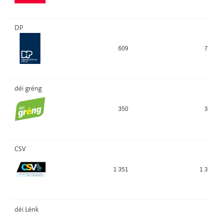
DP
609
752
déi gréng
350
322
CSV
1 351
1 347
déi Lénk