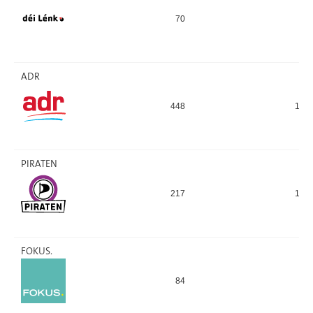
70
72
ADR
448
189
PIRATEN
217
157
FOKUS.
84
63