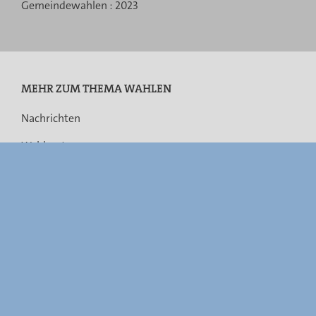
navigation
Gemeindewahlen :
2023
MEHR ZUM THEMA WAHLEN
Nachrichten
Wahlsystem
Rechtsvorschriften
Gemeindefusionen
Barrierefreiheit
FAQ
Links