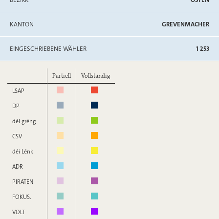
KANTON
GREVENMACHER
EINGESCHRIEBENE WÄHLER
1 253
Partiell
Vollständig
LSAP
DP
déi gréng
CSV
déi Lénk
ADR
PIRATEN
FOKUS.
VOLT