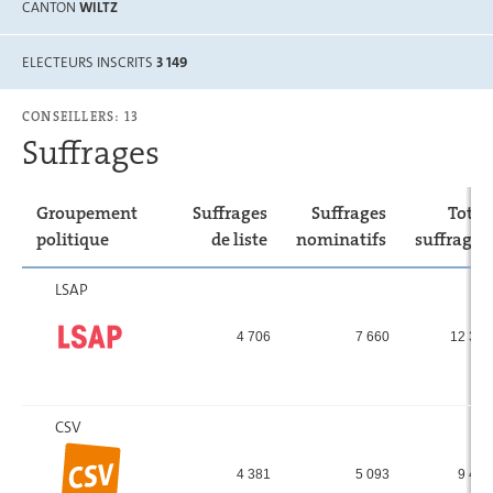
CANTON
WILTZ
ELECTEURS INSCRITS
3 149
CONSEILLERS: 13
Suffrages
Groupement
Suffrages
Suffrages
Total
politique
de liste
nominatifs
suffrages
LSAP
4 706
7 660
12 366
CSV
4 381
5 093
9 474