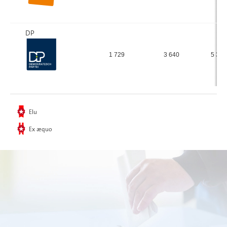
DP
1 729
3 640
5 369
Elu
Ex æquo