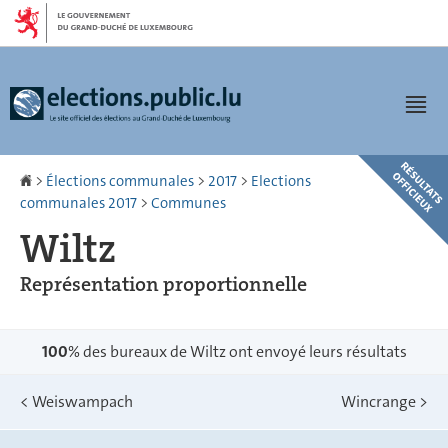
Aller
Aller
à
au
la
contenu
navigation
Men
Accueil
>
Élections communales
>
2017
>
Elections
communales 2017
>
Communes
Wiltz
Représentation proportionnelle
100
% des bureaux de Wiltz ont envoyé leurs résultats
<
Weiswampach
Wincrange
>