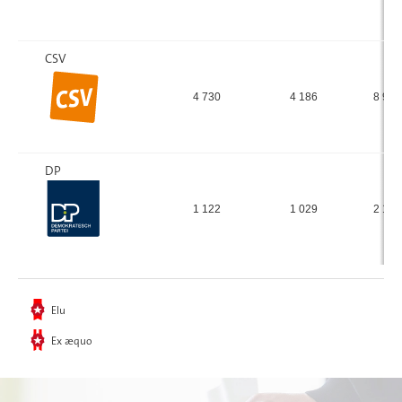
CSV
4 730
4 186
8 916
DP
1 122
1 029
2 151
Elu
Ex æquo