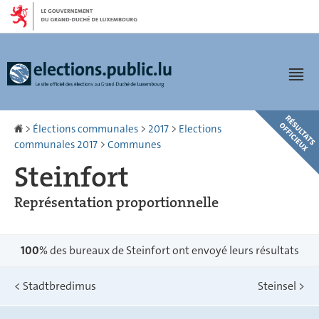
Aller
Aller
à
au
la
contenu
navigation
Men
Accueil
>
Élections communales
>
2017
>
Elections
communales 2017
>
Communes
Steinfort
Représentation proportionnelle
100
% des bureaux de Steinfort ont envoyé leurs résultats
<
Stadtbredimus
Steinsel
>