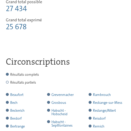
Grand total possible
27 434
Grand total exprimé
25 678
Circonscriptions
Résultats complets
Résultats partiels
a
Beaufort
Grevenmacher
Rambrouch
rendu
a
a
a
Bech
Grosbous
Reckange-sur-Mess
l'ensemble
rendu
rendu
rendu
a
a
a
Beckerich
Habscht -
Redange/Attert
Hobscheid
de
l'ensemble
l'ensemble
l'ensemble
rendu
rendu
rendu
a
a
Berdorf
Reisdorf
a
ses
Habscht -
de
de
de
l'ensemble
l'ensemble
l'ensemble
rendu
rendu
a
a
Septfontaines
Bertrange
Remich
rendu
résultats
ses
ses
ses