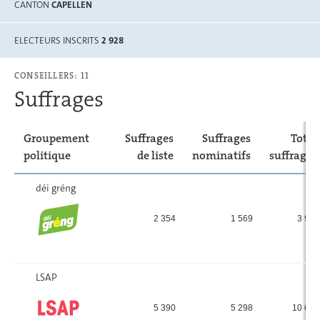
CANTON
CAPELLEN
ELECTEURS INSCRITS
2 928
CONSEILLERS: 11
Suffrages
Groupement
Suffrages
Suffrages
Total
politique
de liste
nominatifs
suffrages
déi gréng
2 354
1 569
3 923
LSAP
5 390
5 298
10 688