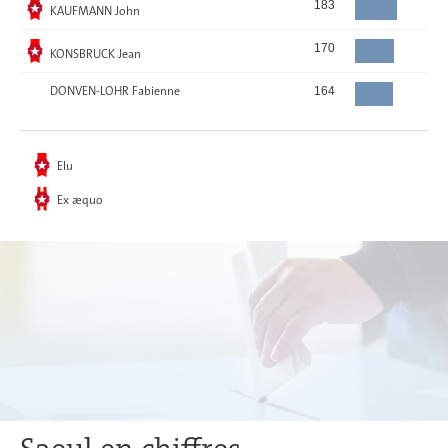
Elu
183
KAUFMANN John
Elu
170
KONSBRUCK Jean
DONVEN-LOHR Fabienne
164
Elu
Ex æquo