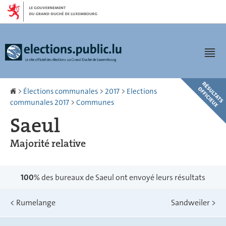
Aller
Aller
à
au
la
contenu
navigation
Men
Accueil
>
Élections communales
>
2017
>
Elections
communales 2017
>
Communes
Saeul
Majorité relative
100
% des bureaux de Saeul ont envoyé leurs résultats
<
Rumelange
Sandweiler
>