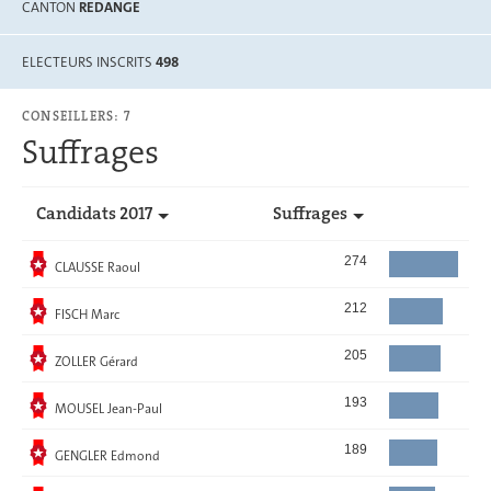
CANTON
REDANGE
ELECTEURS INSCRITS
498
CONSEILLERS: 7
Suffrages
Candidats 2017
Suffrages
Elu
274
CLAUSSE Raoul
Elu
212
FISCH Marc
Elu
205
ZOLLER Gérard
Elu
193
MOUSEL Jean-Paul
Elu
189
GENGLER Edmond