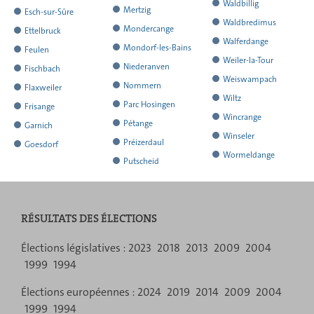
ses
rendu
de
a
l'ensemble
Waldbillig
rendu
rendu
a
résultats
a
résultats
Mertzig
ses
ses
Esch-sur-Sûre
de
de
résultats
l'ensemble
ses
rendu
de
a
l'ensemble
Waldbredimus
l'ensemble
rendu
rendu
a
résultats
a
résultats
Mondercange
ses
ses
Ettelbruck
de
résultats
l'ensemble
ses
rendu
de
a
de
l'ensemble
Walferdange
l'ensemble
rendu
rendu
a
résultats
a
résultats
Mondorf-les-Bains
ses
Feulen
de
résultats
l'ensemble
ses
rendu
ses
de
a
de
l'ensemble
Weiler-la-Tour
l'ensemble
rendu
rendu
a
a
résultats
Niederanven
ses
Fischbach
de
résultats
l'ensemble
résultats
ses
rendu
ses
de
a
de
l'ensemble
Weiswampach
l'ensemble
rendu
rendu
a
a
résultats
Nommern
ses
Flaxweiler
de
résultats
l'ensemble
résultats
ses
rendu
ses
de
a
de
l'ensemble
Wiltz
l'ensemble
rendu
rendu
a
a
résultats
Parc Hosingen
ses
Frisange
de
résultats
l'ensemble
résultats
ses
rendu
ses
de
a
de
l'ensemble
Wincrange
l'ensemble
rendu
rendu
a
a
résultats
Pétange
ses
Garnich
de
résultats
l'ensemble
résultats
ses
rendu
ses
de
a
de
l'ensemble
Winseler
l'ensemble
rendu
rendu
a
a
résultats
Préizerdaul
ses
Goesdorf
de
résultats
l'ensemble
résultats
ses
rendu
ses
de
a
de
l'ensemble
Wormeldange
l'ensemble
rendu
rendu
a
a
résultats
Putscheid
ses
de
résultats
l'ensemble
résultats
ses
rendu
ses
de
a
de
l'ensemble
l'ensemble
rendu
rendu
résultats
ses
de
résultats
l'ensemble
résultats
ses
rendu
ses
de
de
l'ensemble
l'ensemble
résultats
ses
de
résultats
l'ensemble
résultats
ses
ses
de
de
RÉSULTATS DES ÉLECTIONS
résultats
ses
de
résultats
résultats
ses
ses
résultats
ses
Menu
résultats
résultats
Élections législatives :
2023
2018
2013
2009
2004
résultats
1999
1994
de
Élections européennes :
2024
2019
2014
2009
2004
navigation
1999
1994