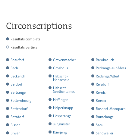
Circonscriptions
Résultats complets
Résultats partiels
a
Beaufort
Grevenmacher
Rambrouch
rendu
a
a
a
Bech
Grosbous
Reckange-sur-Mess
l'ensemble
rendu
rendu
rendu
a
a
a
Beckerich
Habscht -
Redange/Attert
Hobscheid
de
l'ensemble
l'ensemble
l'ensemble
rendu
rendu
rendu
a
a
Berdorf
Reisdorf
a
ses
Habscht -
de
de
de
l'ensemble
l'ensemble
l'ensemble
rendu
rendu
a
a
Septfontaines
Bertrange
Remich
rendu
résultats
ses
ses
ses
de
de
de
l'ensemble
l'ensemble
rendu
a
rendu
a
a
Heffingen
Bettembourg
Roeser
l'ensemble
résultats
résultats
résultats
ses
ses
ses
de
de
l'ensemble
rendu
l'ensemble
rendu
a
rendu
a
a
Helperknapp
de
Bettendorf
Rosport-Mompach
résultats
résultats
résultats
ses
ses
de
l'ensemble
de
l'ensemble
rendu
l'ensemble
rendu
a
rendu
a
ses
a
Hesperange
Betzdorf
Rumelange
résultats
résultats
ses
de
ses
de
l'ensemble
de
l'ensemble
rendu
l'ensemble
rendu
résultats
a
rendu
a
a
Junglinster
Bissen
Saeul
résultats
ses
résultats
ses
de
ses
de
l'ensemble
de
l'ensemble
rendu
l'ensemble
rendu
a
rendu
a
a
Käerjeng
Biwer
Sandweiler