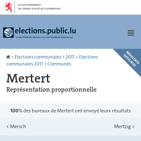
Aller
Aller
à
au
la
contenu
navigation
Men
Accueil
>
Élections communales
>
2017
>
Elections
communales 2017
>
Communes
Mertert
Représentation proportionnelle
100
% des bureaux de Mertert ont envoyé leurs résultats
<
Mersch
Mertzig
>