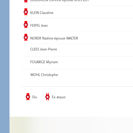
Elu
KLEIN Claudine
Elu
FEIPEL Jean
Elu
NOBER Nadine épouse WALTER
CLEES Jean-Pierre
FOUARGE Myriam
WOHL Christophe
Elu
Ex æquo