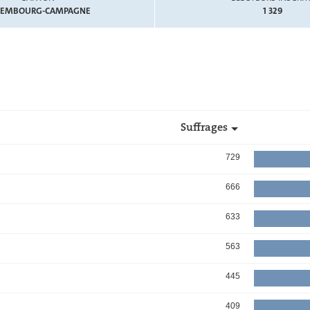
XEMBOURG-CAMPAGNE
1 329
Suffrages
729
666
633
563
445
409