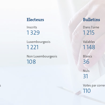
Electeurs
Bulletins
Inscrits
Dans l'urne
1 329
1 215
Luxembourgeois
Valables
1 221
1 148
Non Luxembourgeois
Blancs
108
36
Nuls
31
s
Votes par corr
110