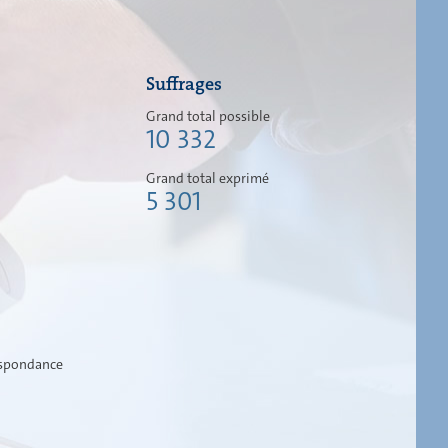
Suffrages
Grand total possible
10 332
Grand total exprimé
5 301
espondance