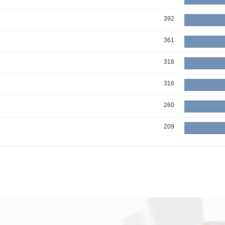
392
361
318
316
260
209