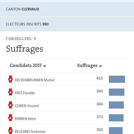
CANTON
CLERVAUX
ELECTEURS INSCRITS
930
CONSEILLERS: 9
Suffrages
Candidats 2017
Suffrages
Elu
415
DECKENBRUNNEN Michel
Elu
394
PATZ Danièle
Elu
384
GEIBEN Vincent
Elu
373
RINNEN Henri
Elu
353
REULAND Ambroise