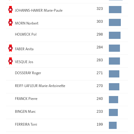
Elu
323
JOHANNS-HAMER Marie-Paule
Elu
303
MORN Norbert
HOLWECK Pol
298
Elu
284
FABER Anita
Elu
283
VESQUE Jos
DOSSERAY Roger
271
REIFF-LAFLEUR Marie-Antoinette
270
FRANCK Pierre
240
BINGEN Marc
233
FERREIRA Toni
199