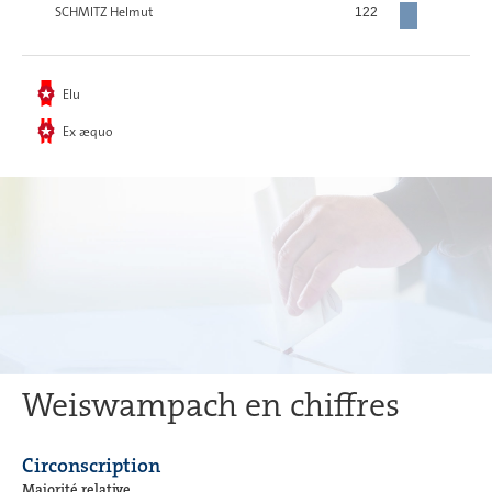
SCHMITZ Helmut
122
Elu
Ex æquo
Weiswampach en chiffres
Circonscription
Majorité relative