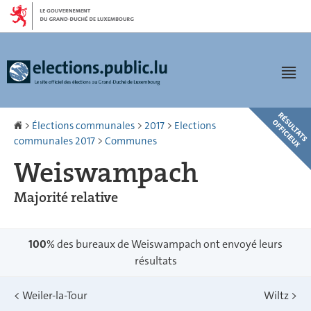
Aller
Aller
à
au
la
contenu
navigation
Men
Accueil
>
Élections communales
>
2017
>
Elections
communales 2017
>
Communes
Weiswampach
Majorité relative
100
% des bureaux de Weiswampach ont envoyé leurs
résultats
<
Weiler-la-Tour
Wiltz
>