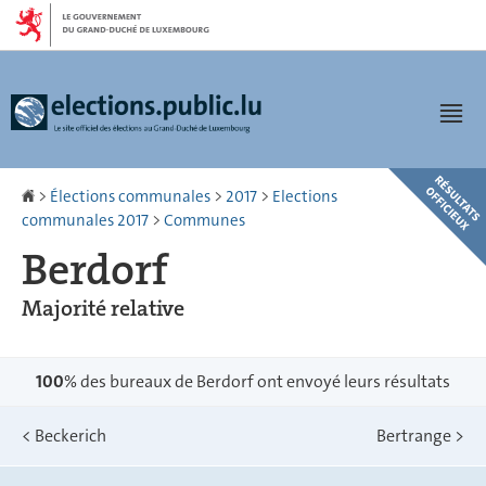
Aller
Aller
à
au
la
contenu
navigation
Men
Accueil
>
Élections communales
>
2017
>
Elections
communales 2017
>
Communes
Berdorf
Majorité relative
100
% des bureaux de Berdorf ont envoyé leurs résultats
<
Beckerich
Bertrange
>