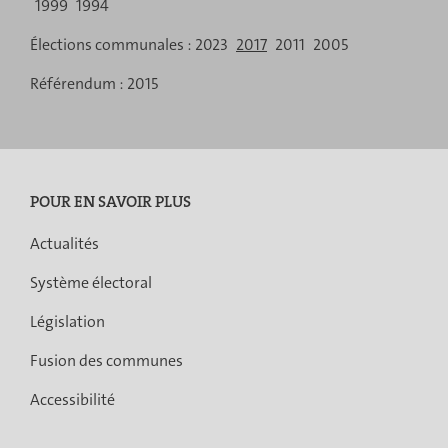
navigation
1999
1994
Élections communales :
2023
2017
2011
2005
Référendum :
2015
POUR EN SAVOIR PLUS
Actualités
Système électoral
Législation
Fusion des communes
Accessibilité