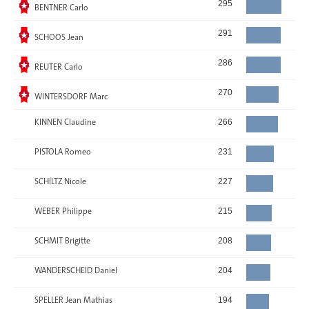
Elu
295
BENTNER Carlo
Elu
291
SCHOOS Jean
Elu
286
REUTER Carlo
Elu
270
WINTERSDORF Marc
KINNEN Claudine
266
PISTOLA Romeo
231
SCHILTZ Nicole
227
WEBER Philippe
215
SCHMIT Brigitte
208
WANDERSCHEID Daniel
204
SPELLER Jean Mathias
194