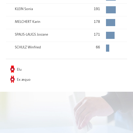
KLEIN Sonia
191
MELCHERT Karin
178
SPAUS-LAUGS Josiane
171
SCHULZ Winfried
66
Elu
Ex æquo