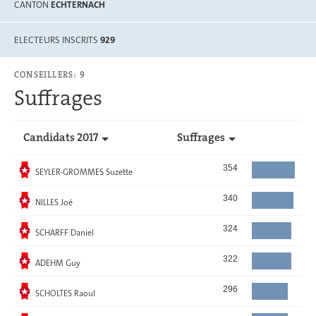
CANTON
ECHTERNACH
ELECTEURS INSCRITS
929
CONSEILLERS: 9
Suffrages
Candidats 2017
Suffrages
Elu
354
SEYLER-GROMMES Suzette
Elu
340
NILLES Joé
Elu
324
SCHARFF Daniel
Elu
322
ADEHM Guy
Elu
296
SCHOLTES Raoul