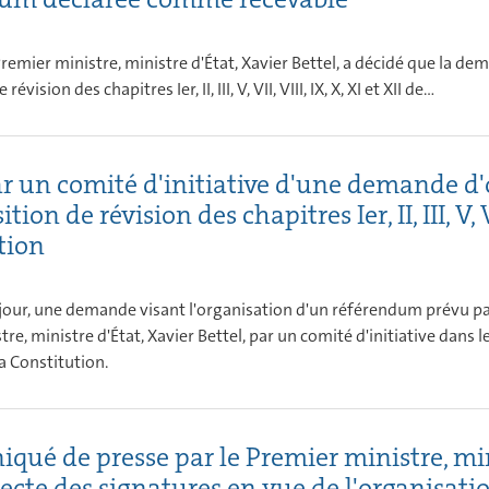
 Premier ministre, ministre d'État, Xavier Bettel, a décidé que la d
évision des chapitres Ier, II, III, V, VII, VIII, IX, X, XI et XII de...
r un comité d'initiative d'une demande d
tion de révision des chapitres Ier, II, III, V, VI
tion
 jour, une demande visant l'organisation d'un référendum prévu par 
e, ministre d'État, Xavier Bettel, par un comité d'initiative dans le cadr
 la Constitution.
ué de presse par le Premier ministre, mini
llecte des signatures en vue de l'organisat