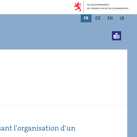
Changer
FR
DE
EN
LB
de
langue
sant l'organisation d'un