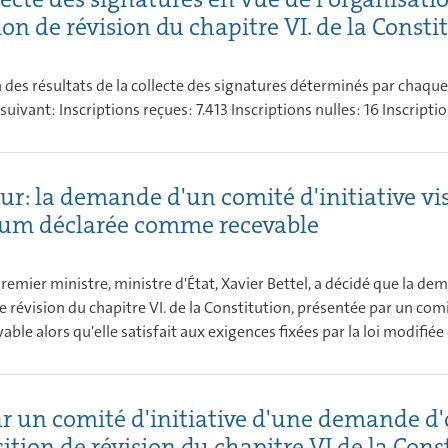
on de révision du chapitre VI. de la Consti
on des résultats de la collecte des signatures déterminés par ch
uivant: Inscriptions reçues: 7.413 Inscriptions nulles: 16 Inscriptio
our: la demande d'un comité d'initiative vi
dum déclarée comme recevable
 Premier ministre, ministre d'État, Xavier Bettel, a décidé que la d
 révision du chapitre VI. de la Constitution, présentée par un com
vable alors qu'elle satisfait aux exigences fixées par la loi modifiée
r un comité d'initiative d'une demande d
ition de révision du chapitre VI de la Cons