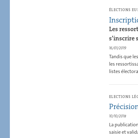
ÉLECTIONS EU
Inscripti
Les resso
s’inscrire 
16/01/2019
Tandis que le
les ressortis
listes élector
ELECTIONS LÉ
Précision
10/10/2018
La publication
saisie et val