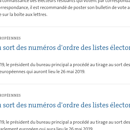
à la connaissance des électeurs résidants qui votent par correspond
orrespondance, il est recommandé de poster son bulletin de vote au
 sur la boîte aux lettres.
UROPÉENNES
 sort des numéros d'ordre des listes électo
9, le président du bureau principal a procédé au tirage au sort de
 européennes qui auront lieu le 26 mai 2019.
UROPÉENNES
 sort des numéros d'ordre des listes électo
19, le président du bureau principal a procédé au tirage au sort de
Parlement européen qui aura lieu le 26 mai 2019.