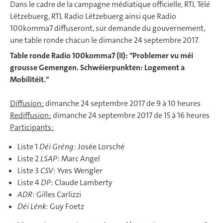
Dans le cadre de la campagne médiatique officielle, RTL Télé
Lëtzebuerg, RTL Radio Lëtzebuerg ainsi que Radio
100komma7 diffuseront, sur demande du gouvernement,
une table ronde chacun le dimanche 24 septembre 2017.
Table ronde Radio 100komma7 (II): "Problemer vu méi
grousse Gemengen. Schwéierpunkten: Logement a
Mobilitéit."
Diffusion:
dimanche 24 septembre 2017 de 9 à 10 heures
Rediffusion:
dimanche 24 septembre 2017 de 15 à 16 heures
Participants:
Liste 1
Déi Gréng
: Josée Lorsché
Liste 2
LSAP
: Marc Angel
Liste 3
CSV
: Yves Wengler
Liste 4
DP
: Claude Lamberty
ADR
: Gilles Carlizzi
Déi Lénk
: Guy Foetz