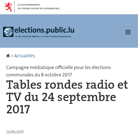
Aller
Aller
à
au
la
contenu
navigation
Men
Accueil
>
Actualités
Campagne médiatique officielle pour les élections
communales du 8 octobre 2017
Tables rondes radio et
TV du 24 septembre
2017
21/09/2017