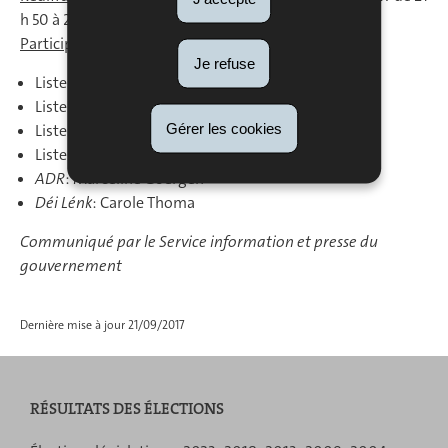
h 50 à 22 h 50
Participants:
Je refuse
Liste 1
Déi Gréng
: Sam Tanson
Liste 2
LSAP
: Georges Engel
Gérer les cookies
Liste 3
CSV
: Serge Wilmes
Liste 4
DP
: Lydie Polfer
ADR
: Marceline Goergen
Déi Lénk
: Carole Thoma
Communiqué par le Service information et presse du
gouvernement
Dernière mise à jour
21/09/2017
RÉSULTATS DES ÉLECTIONS