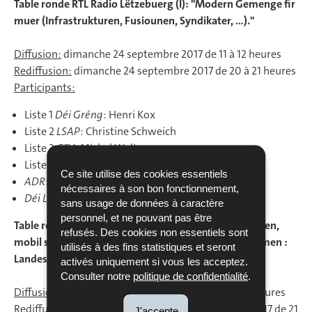
Table ronde RTL Radio Lëtzebuerg (I): "Modern Gemenge fir
muer (Infrastrukturen, Fusiounen, Syndikater, …)."
Diffusion:
dimanche 24 septembre 2017 de 11 à 12 heures
Rediffusion:
dimanche 24 septembre 2017 de 20 à 21 heures
Participants:
Liste 1
Déi Gréng
: Henri Kox
Liste 2
LSAP
: Christine Schweich
Liste 3
CSV
: Michel Wolter
Liste 4
DP
: Max Hahn
Ce site utilise des cookies essentiels
ADR
: Roy Reding
nécessaires à son bon fonctionnement,
Déi Lénk
: Line Wies
sans usage de données à caractère
personnel, et ne pouvant pas être
Table ronde RTL Télé Lëtzebuerg (II): "Wunnen, schaffen,
refusés. Des cookies non essentiels sont
mobil sinn: wou sinn d’Grenze vum Wuesstem? Themen :
utilisés à des fins statistiques et seront
Landesplanung, soziale Wunnengsbau, …."
activés uniquement si vous les acceptez.
Consulter notre
politique de confidentialité
.
Diffusion:
dimanche 24 septembre 2017 de 20 à 21 heures
Rediffusion sur 2ten RTL:
dimanche 24 septembre 2017 de 21
J'accepte