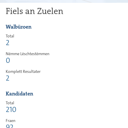
Fiels an Zuelen
Walbüroen
Total
2
Nëmme Lëschtestëmmen
0
Komplett Resultater
2
Kandidaten
Total
210
Fraen
92