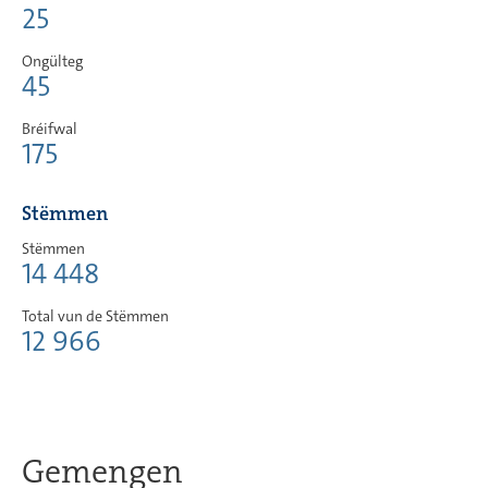
25
Ongülteg
45
Bréifwal
175
Stëmmen
Stëmmen
14 448
Total vun de Stëmmen
12 966
Gemengen