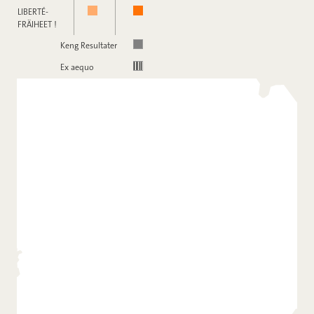
LIBERTÉ-
FRÄIHEET !
Keng Resultater
Ex aequo