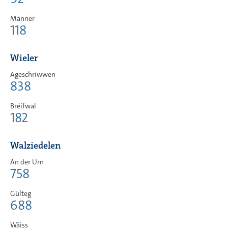
Männer
118
Wieler
Ageschriwwen
838
Bréifwal
182
Walziedelen
An der Urn
758
Gülteg
688
Wäiss