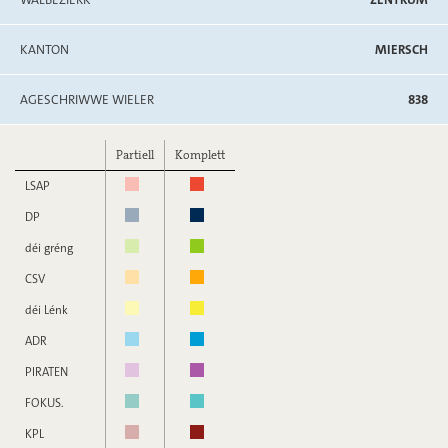
KANTON
MIERSCH
AGESCHRIWWE WIELER
838
Partiell
Komplett
LSAP
DP
déi gréng
CSV
déi Lénk
ADR
PIRATEN
FOKUS.
KPL