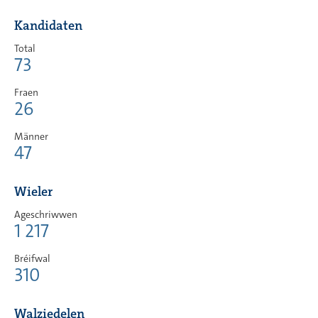
Kandidaten
Total
73
Fraen
26
Männer
47
Wieler
Ageschriwwen
1 217
Bréifwal
310
Walziedelen