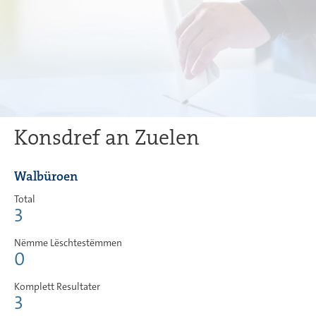
Konsdref an Zuelen
Walbüroen
Total
3
Nëmme Lëschtestëmmen
0
Komplett Resultater
3