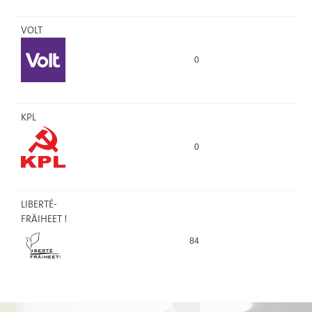
VOLT
0
KPL
0
LIBERTÉ-
FRÄIHEET !
84