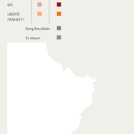
KPL
LIBERTÉ-
FRÄIHEET !
Keng Resultater
Ex aequo