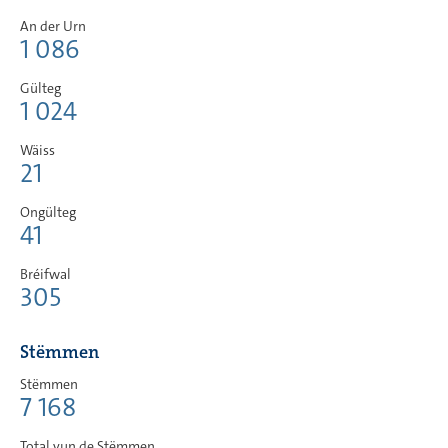
An der Urn
1 086
Gülteg
1 024
Wäiss
21
Ongülteg
41
Bréifwal
305
Stëmmen
Stëmmen
7 168
Total vun de Stëmmen