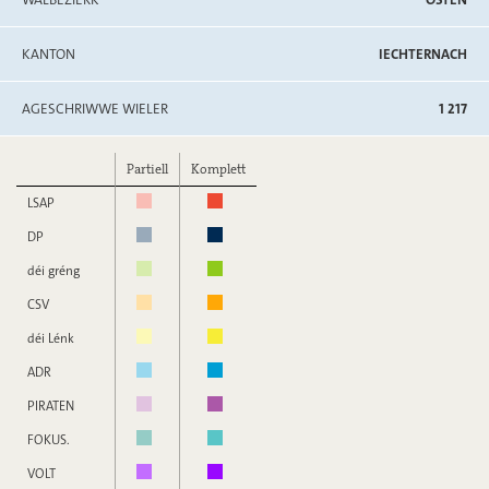
KANTON
IECHTERNACH
AGESCHRIWWE WIELER
1 217
Partiell
Komplett
LSAP
DP
déi gréng
CSV
déi Lénk
ADR
PIRATEN
FOKUS.
VOLT