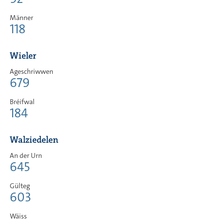
Männer
118
Wieler
Ageschriwwen
679
Bréifwal
184
Walziedelen
An der Urn
645
Gülteg
603
Wäiss