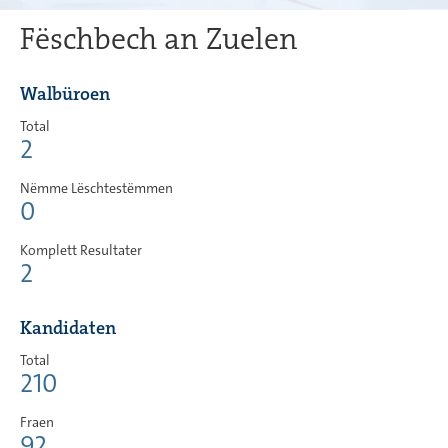
Fëschbech an Zuelen
Walbüroen
Total
2
Nëmme Lëschtestëmmen
0
Komplett Resultater
2
Kandidaten
Total
210
Fraen
92