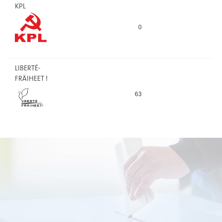
KPL
0
LIBERTÉ-
FRÄIHEET !
63