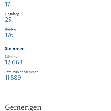
17
Ongülteg
25
Bréifwal
176
Stëmmen
Stëmmen
12 663
Total vun de Stëmmen
11 589
Gemengen