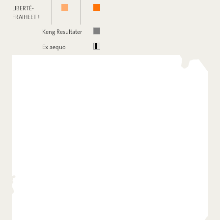
LIBERTÉ-
FRÄIHEET !
Keng Resultater
Ex aequo