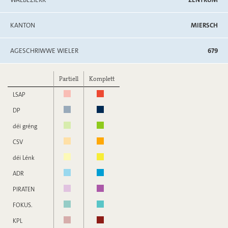
KANTON
MIERSCH
AGESCHRIWWE WIELER
679
Partiell
Komplett
LSAP
DP
déi gréng
CSV
déi Lénk
ADR
PIRATEN
FOKUS.
KPL