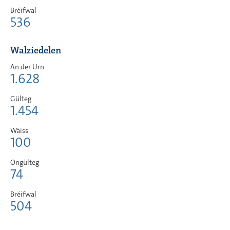
Bréifwal
536
Walziedelen
An der Urn
1.628
Gülteg
1.454
Wäiss
100
Ongülteg
74
Bréifwal
504