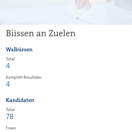
Biissen an Zuelen
Walbüroen
Total
4
Komplett Resultater
4
Kandidaten
Total
78
Fraen