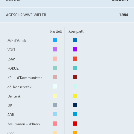
AGESCHRIWWE WIELER
1.984
Partiell
Komplett
Mir d’Vollek
VOLT
LSAP
FOKUS.
KPL – d’Kommunisten
déi Konservativ
Déi Lénk
DP
ADR
Zesummen – d’Bréck
CSV