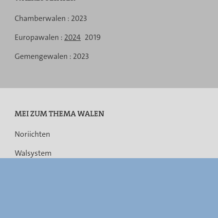
matgedeelt
matgedeelt
Menu
Chamberwalen :
2023
de
Europawalen :
2024
2019
navigation
Gemengewalen :
2023
MEI ZUM THEMA WALEN
Noriichten
Walsystem
Legislatioun
Fusioun vun de Gemengen
Accessibilitéit