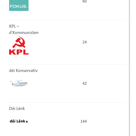
60
1
KPL –
d’Kommunisten
24
déi Konservativ
42
Déi Lénk
144