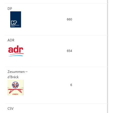
DP
660
8
ADR
654
1
Zesummen –
d’Bréck
6
CSV