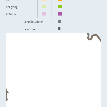
déi gréng
PIRATEN
Keng Resultater
Ex aequo