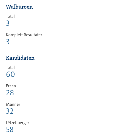
Walbüroen
Total
3
Komplett Resultater
3
Kandidaten
Total
60
Fraen
28
Männer
32
Lëtzebuerger
58