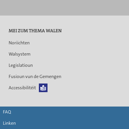
principale
MEI ZUM THEMA WALEN
Noriichten
Walsystem
Legislatioun
Fusioun vun de Gemengen
Accessibilitéit
FAQ
Linken