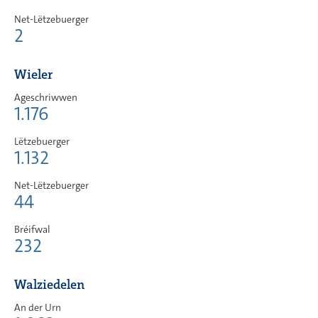
Net-Lëtzebuerger
2
Wieler
Ageschriwwen
1.176
Lëtzebuerger
1.132
Net-Lëtzebuerger
44
Bréifwal
232
Walziedelen
An der Urn