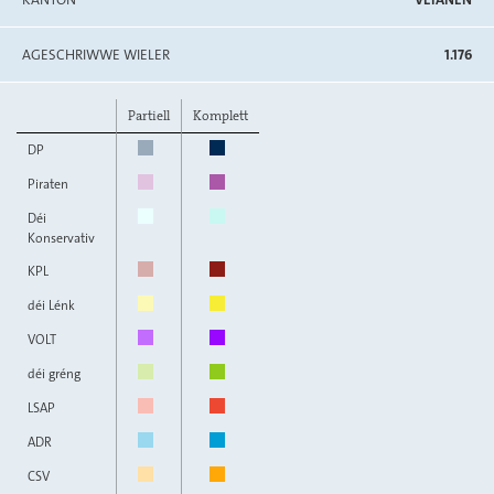
AGESCHRIWWE WIELER
1.176
Partiell
Komplett
DP
Piraten
Déi
Konservativ
KPL
déi Lénk
VOLT
déi gréng
LSAP
ADR
CSV