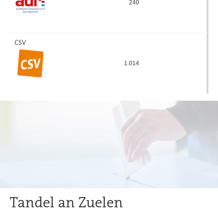
240
2
CSV
1.014
6
Tandel an Zuelen