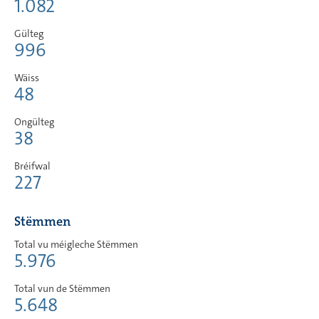
1.082
Gülteg
996
Wäiss
48
Ongülteg
38
Bréifwal
227
Stëmmen
Total vu méigleche Stëmmen
5.976
Total vun de Stëmmen
5.648