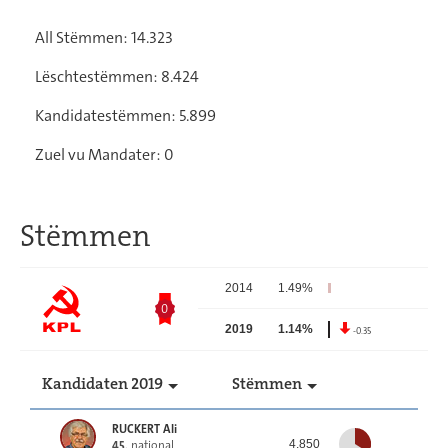
All Stëmmen: 14.323
Lëschtestëmmen: 8.424
Kandidatestëmmen: 5.899
Zuel vu Mandater: 0
Stëmmen
2014
1.49%
0
2019
1.14%
-0.35
Kandidaten 2019
Stëmmen
RUCKERT Ali
. national
4.850
45