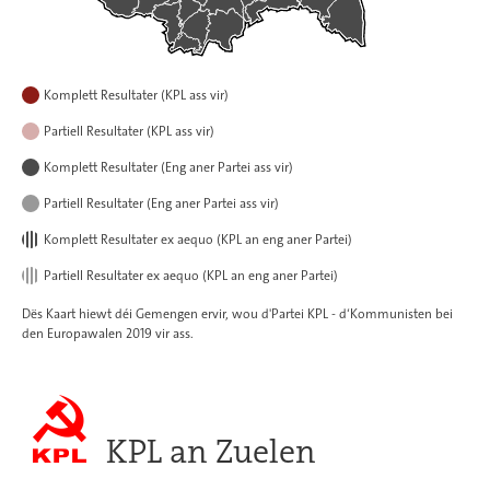
Komplett Resultater (KPL ass vir)
Partiell Resultater (KPL ass vir)
Komplett Resultater (Eng aner Partei ass vir)
Partiell Resultater (Eng aner Partei ass vir)
Komplett Resultater ex aequo (KPL an eng aner Partei)
Partiell Resultater ex aequo (KPL an eng aner Partei)
Dës Kaart hiewt déi Gemengen ervir, wou d'Partei KPL - d‘Kommunisten bei
den Europawalen 2019 vir ass.
KPL an Zuelen