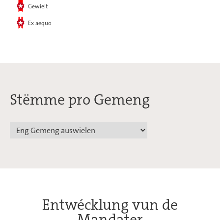
Gewielt
Ex aequo
Stëmme pro Gemeng
Entwécklung vun de
Mandater