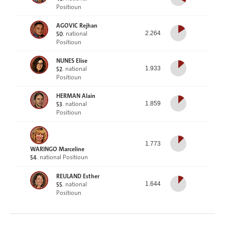
Positioun
AGOVIC Rejhan
. national
2.264
50
Positioun
NUNES Elise
. national
1.933
52
Positioun
HERMAN Alain
. national
1.859
53
Positioun
1.773
WARINGO Marceline
. national Positioun
54
REULAND Esther
. national
1.644
55
Positioun