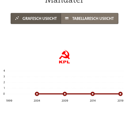
GRAFESCH USIICHT
TABELLARESCH USIICHT
4
3
2
1
0
1999
2004
2009
2014
2019