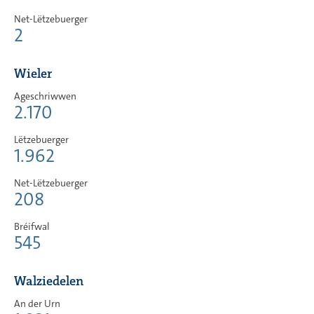
Net-Lëtzebuerger
2
Wieler
Ageschriwwen
2.170
Lëtzebuerger
1.962
Net-Lëtzebuerger
208
Bréifwal
545
Walziedelen
An der Urn