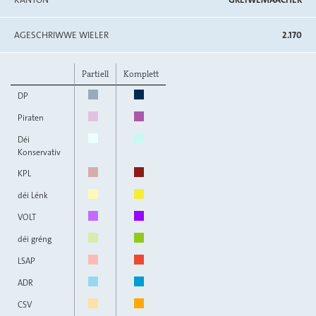
AGESCHRIWWE WIELER
2.170
Partiell
Komplett
DP
Piraten
Déi
Konservativ
KPL
déi Lénk
VOLT
déi gréng
LSAP
ADR
CSV