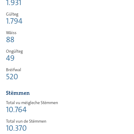
1.931
Gülteg
1.794
Wäiss
88
Ongülteg
49
Bréifwal
520
Stëmmen
Total vu méigleche Stëmmen
10.764
Total vun de Stëmmen
10.370