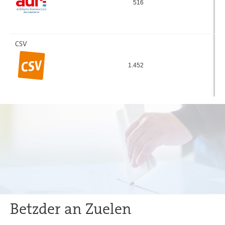
516
3
CSV
1.452
8
Betzder an Zuelen