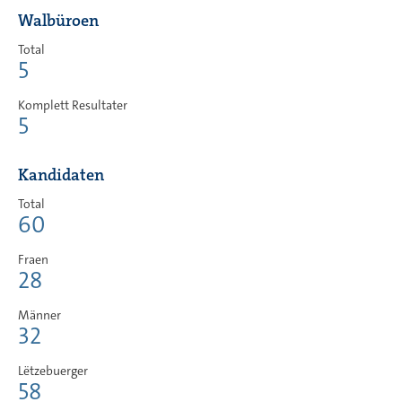
Walbüroen
Total
5
Komplett Resultater
5
Kandidaten
Total
60
Fraen
28
Männer
32
Lëtzebuerger
58