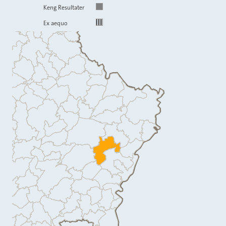
Keng Resultater
Ex aequo