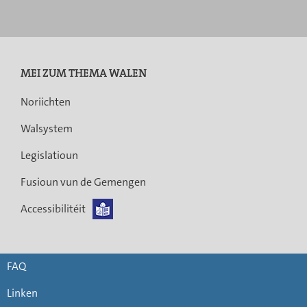
principale
MEI ZUM THEMA WALEN
Noriichten
Walsystem
Legislatioun
Fusioun vun de Gemengen
Accessibilitéit
FAQ
Linken