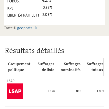
4.27%
FOKUS.
ADR
10,06
-
0.32%
KPL
2.03%
LIBERTÉ-FRÄIHEET !
PIRATEN
7,79
-
FOKUS.
4,27
-
Carte ©
geoportail.lu
KPL
0,32
-
LIBERTÉ-
2,03
-
FRÄIHEET
Résultats détaillés
!
Groupement
Suffrages
Suffrages
Suffrages
politique
de liste
nominatifs
totaux
LSAP
1 176
813
1 989