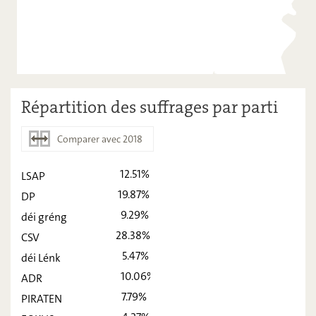
Répartition des suffrages par parti
Comparer avec 2018
12.51%
LSAP
2023
2018
19.87%
DP
LSAP
12,51
-
9.29%
déi gréng
DP
28.38%
19,87
-
CSV
5.47%
déi Lénk
déi gréng
9,29
-
10.06%
ADR
CSV
28,38
-
7.79%
PIRATEN
déi Lénk
5,47
-