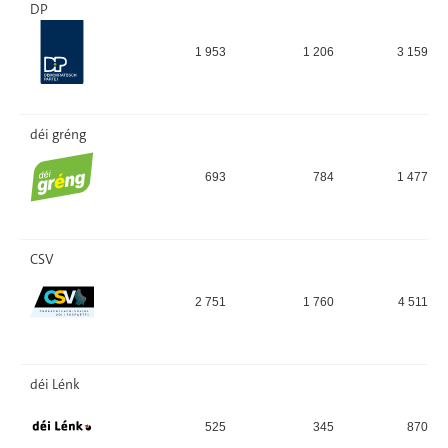
DP
1 953
1 206
3 159
déi gréng
693
784
1 477
CSV
2 751
1 760
4 511
déi Lénk
525
345
870