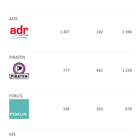
ADR
1 407
192
1 599
PIRATEN
777
462
1 239
FOKUS.
336
343
679
KPL