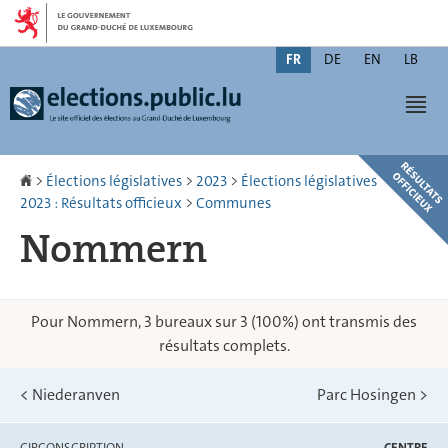
Aller
Aller
à
au
Changer
la
contenu
FR
DE
EN
LB
de
navigation
Men
langue
Accueil
>
Élections législatives
>
2023
>
Élections législatives
2023 : Résultats officieux
>
Communes
Nommern
Pour Nommern, 3 bureaux sur 3 (100%) ont transmis des
résultats complets.
<
Niederanven
Parc Hosingen
>
CIRCONSCRIPTION
CENTRE