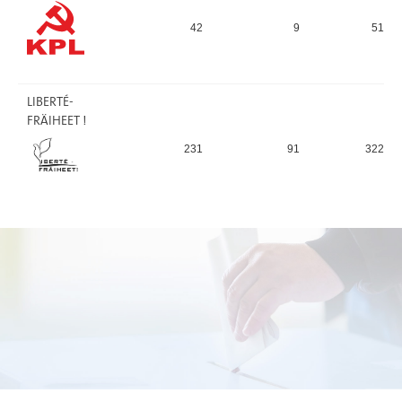
42
9
51
LIBERTÉ-
FRÄIHEET !
231
91
322