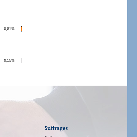
0,81%
0,15%
Suffrages