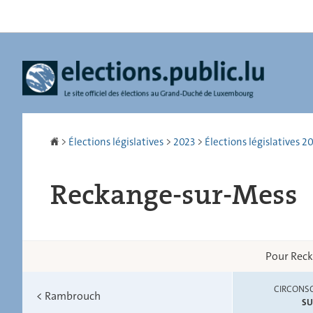
Aller
Aller
à
au
la
contenu
navigation
Accueil
>
Élections législatives
>
2023
>
Élections législatives 20
Reckange-sur-Mess
Pour Reck
CIRCONSC
<
Rambrouch
S