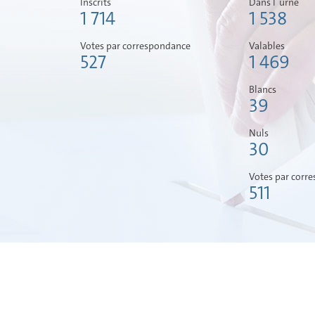
Inscrits
Dans l´urne
1 714
1 538
Votes par correspondance
Valables
527
1 469
Blancs
39
Nuls
30
Votes par corr
511