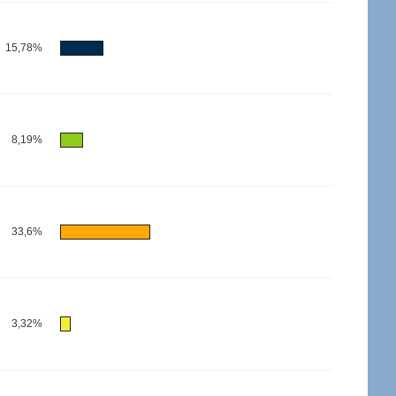
15,78%
8,19%
33,6%
3,32%