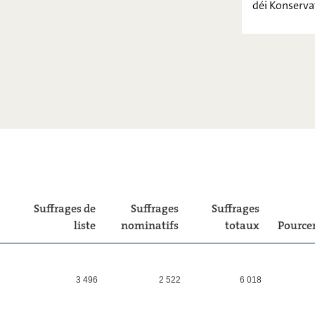
déi Konserva
PIRATEN
FOKUS.
VOLT
KPL
LIBERTÉ-
FRÄIHEET !
déi
Konservativ
Suffrages de
Suffrages
Suffrages
liste
nominatifs
totaux
Pource
3 496
2 522
6 018