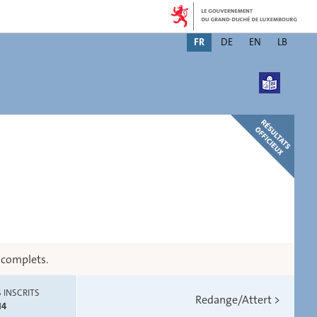
Changer
FR
DE
EN
LB
de
langue
 complets.
 INSCRITS
Redange/Attert
>
14