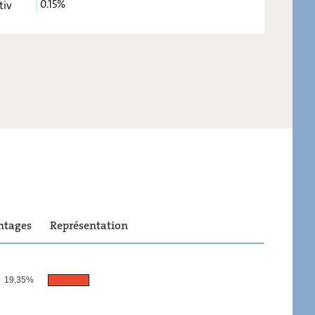
0.15%
tiv
4,97
-
3,31
-
0,42
-
0,74
-
0,81
-
0,15
-
ntages
Représentation
19,35%