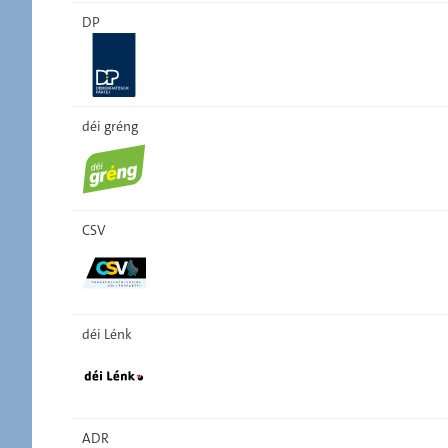
DP
déi gréng
CSV
déi Lénk
ADR