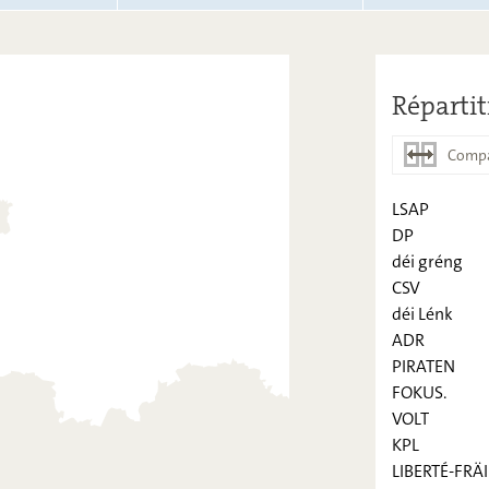
Répartit
Compa
LSAP
DP
déi gréng
LSAP
CSV
DP
déi Lénk
ADR
déi gréng
PIRATEN
CSV
FOKUS.
VOLT
déi Lénk
KPL
ADR
LIBERTÉ-FRÄI