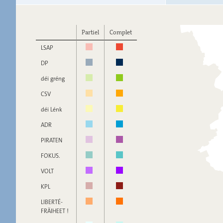
Partiel
Complet
LSAP
DP
déi gréng
CSV
déi Lénk
ADR
PIRATEN
FOKUS.
VOLT
KPL
LIBERTÉ-
FRÄIHEET !