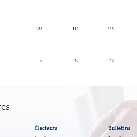
138
115
253
0
46
46
res
Électeurs
Bulletins