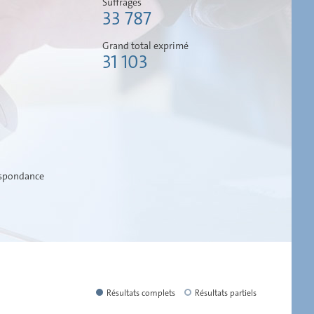
Suffrages
33 787
Grand total exprimé
31 103
espondance
Résultats complets
Résultats partiels