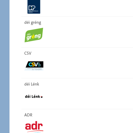
déi gréng
CSV
déi Lénk
ADR