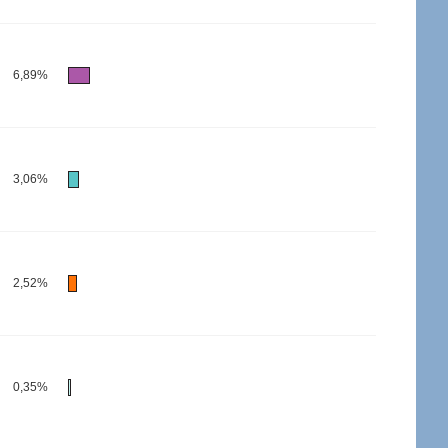
6,89%
3,06%
2,52%
0,35%