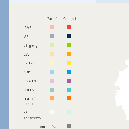
Partiel
Complet
LSAP
DP
déi gréng
CSV
déi Lénk
ADR
PIRATEN
FOKUS.
LIBERTÉ-
FRÄIHEET !
déi
Konservativ
Aucun résultat