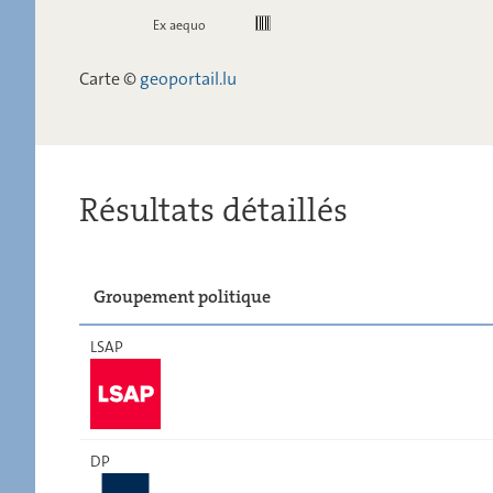
Ex aequo
Carte ©
geoportail.lu
Résultats détaillés
Groupement politique
LSAP
DP