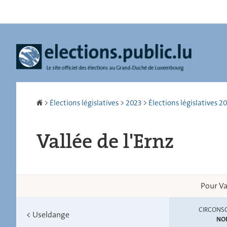
Aller
Aller
à
au
la
contenu
navigation
Accueil
>
Élections législatives
>
2023
>
Élections législatives 20
Vallée de l'Ernz
Pour Va
CIRCONSC
<
Useldange
NO