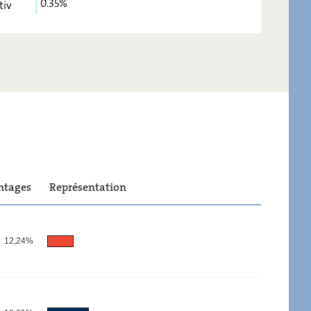
0.35%
tiv
6,89
-
3,06
-
2,52
-
0,35
-
ntages
Représentation
12,24%