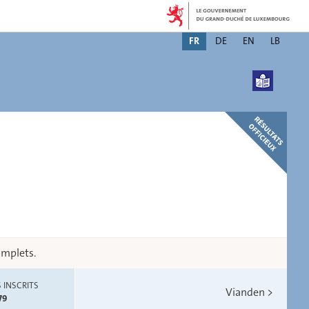
Changer
FR
DE
EN
LB
de
langue
omplets.
 INSCRITS
Vianden
>
79