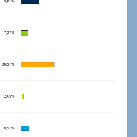
19,61%
7,37%
36,37%
2,69%
8,91%