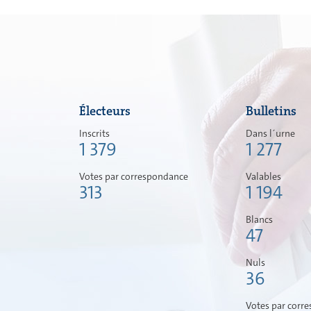
Électeurs
Bulletins
Inscrits
Dans l´urne
1 379
1 277
Votes par correspondance
Valables
313
1 194
Blancs
47
Nuls
36
Votes par corr