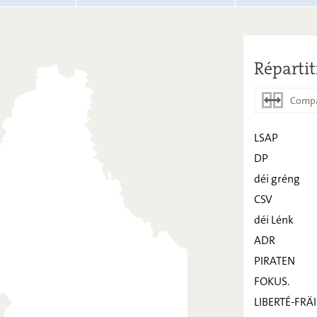
Répartit
Compa
LSAP
DP
LSAP
déi gréng
DP
CSV
déi Lénk
déi gréng
ADR
CSV
PIRATEN
déi Lénk
FOKUS.
ADR
LIBERTÉ-FRÄI