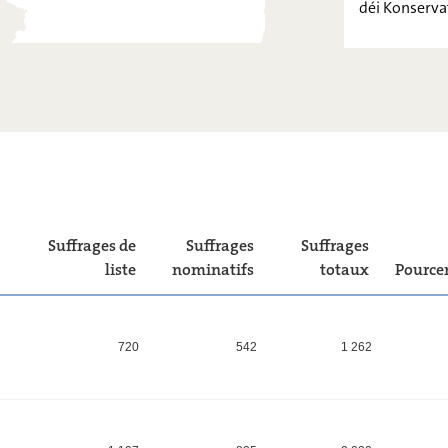
déi Konserva
PIRATEN
FOKUS.
LIBERTÉ-
FRÄIHEET !
déi
Konservativ
Suffrages de
Suffrages
Suffrages
liste
nominatifs
totaux
Pource
720
542
1 262