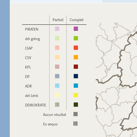
Partiel
Complet
PIRATEN
déi gréng
LSAP
CSV
KPL
DP
ADR
déi Lénk
DEMOKRATIE
Aucun résultat
Ex aequo