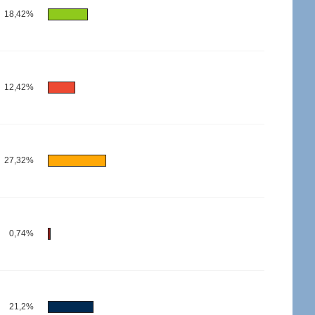
18,42%
12,42%
27,32%
0,74%
21,2%