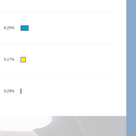
8,25%
5,17%
0,29%