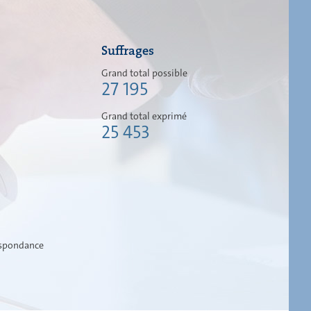
Suffrages
Grand total possible
27 195
Grand total exprimé
25 453
espondance