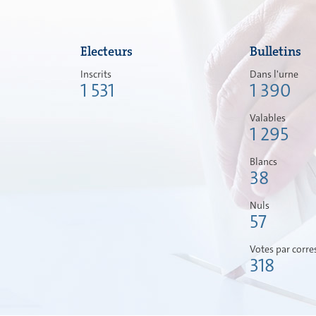
Electeurs
Bulletins
Inscrits
Dans l'urne
1 531
1 390
Valables
1 295
Blancs
38
Nuls
57
Votes par corr
318