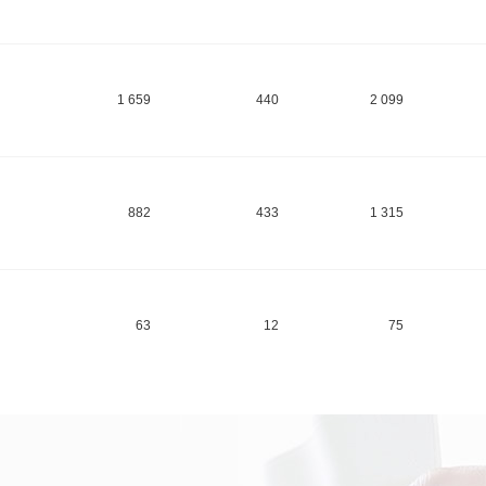
1 659
440
2 099
882
433
1 315
63
12
75