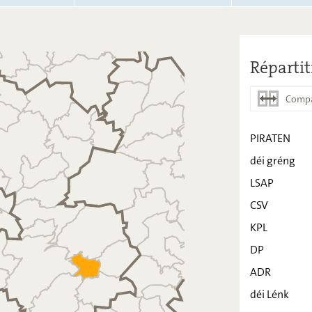
Répartit
Compa
PIRATEN
déi gréng
PIRATEN
LSAP
déi gréng
CSV
LSAP
KPL
CSV
DP
KPL
ADR
déi Lénk
DP