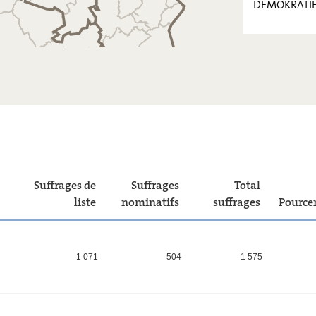
DEMOKRATI
ADR
déi Lénk
DEMOKRATIE
Suffrages de
Suffrages
Total
liste
nominatifs
suffrages
Pource
1 071
504
1 575