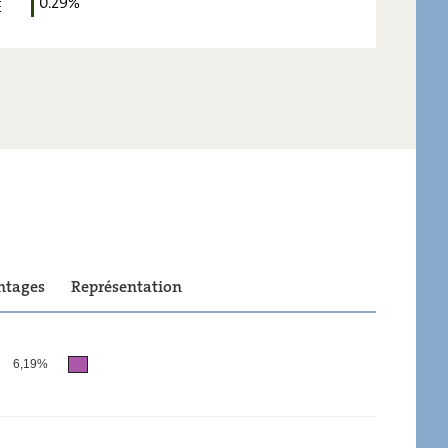
0.29%
E
8,25
-
5,17
-
0,29
-
ntages
Représentation
6,19%