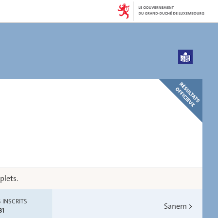
plets.
 INSCRITS
Sanem
>
31