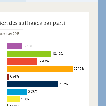
ion des suffrages par parti
rer avec 2013
6.19%
2018
2013
18.42%
6,19
-
12.42%
18,42
-
27.32%
12,42
-
0.74%
27,32
-
21.2%
8.25%
0,74
-
5.17%
21,2
-