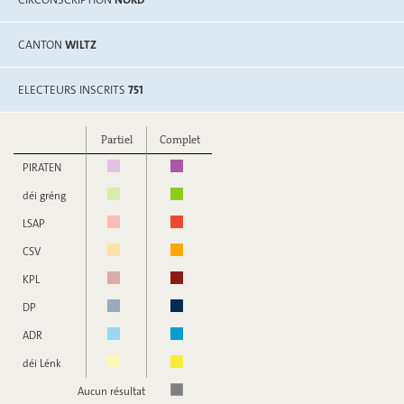
CANTON
WILTZ
ELECTEURS INSCRITS
751
Partiel
Complet
PIRATEN
déi gréng
LSAP
CSV
KPL
DP
ADR
déi Lénk
Aucun résultat