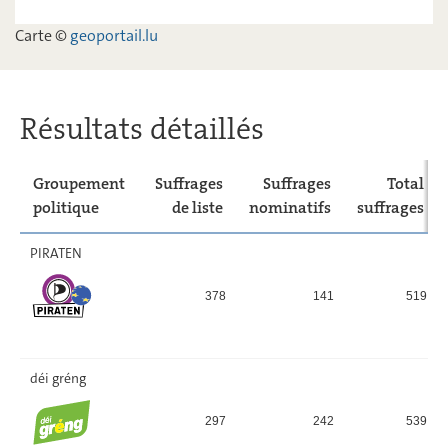
ADR
14,16
-
Carte ©
geoportail.lu
déi Lénk
3,2
-
Résultats détaillés
Groupement
Suffrages
Suffrages
Total
politique
de liste
nominatifs
suffrages
PIRATEN
378
141
519
déi gréng
297
242
539