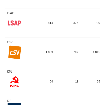
LSAP
414
376
790
CSV
1 053
792
1 845
KPL
54
11
65
DP