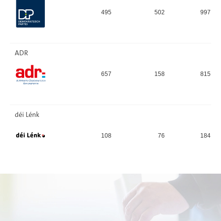
495
502
997
ADR
657
158
815
déi Lénk
108
76
184