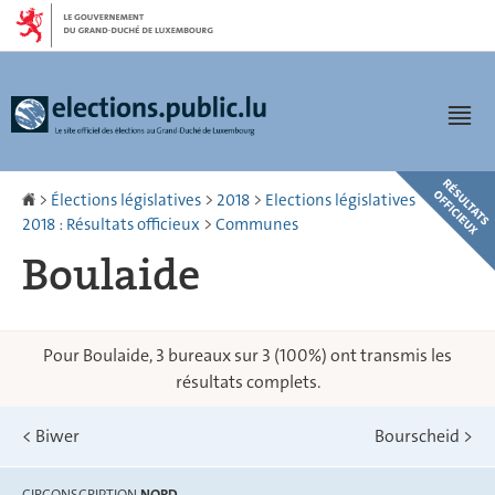
Aller
Aller
à
au
la
contenu
navigation
Men
Accueil
>
Élections législatives
>
2018
>
Elections législatives
2018 : Résultats officieux
>
Communes
Boulaide
Pour Boulaide, 3 bureaux sur 3 (100%) ont transmis les
résultats complets.
<
Biwer
Bourscheid
>
CIRCONSCRIPTION
NORD