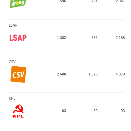
1 596
751
2 347
LSAP
1 302
886
2 188
CSV
2 688
1 390
4 078
KPL
63
30
93