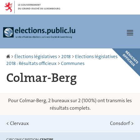
Aller
Aller
à
au
la
contenu
navigation
Men
Accueil
>
Élections législatives
>
2018
>
Elections législatives
2018 : Résultats officieux
>
Communes
Colmar-Berg
Pour Colmar-Berg, 2 bureaux sur 2 (100%) ont transmis les
résultats complets.
<
Clervaux
Consdorf
>
CIRCONSCRIPTION
CENTRE