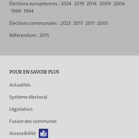
Élections européennes :
2024
2019
2014
2009
2004
navigation
1999
1994
Élections communales :
2023
2017
2011
2005
Référendum :
2015
POUR EN SAVOIR PLUS
Actualités
Système électoral
Législation
Fusion des communes
Accessibilité