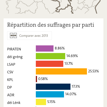
Répartition des suffrages par parti
Comparer avec 2013
8.86%
2018
2013
PIRATEN
14.69%
déi gréng
PIRATEN
8,86
-
13.7%
LSAP
déi gréng
14,69
-
25.53%
CSV
LSAP
13,7
-
0.58%
KPL
CSV
25,53
-
17.3%
DP
KPL
14.07%
0,58
-
ADR
5.15%
déi Lénk
DP
17,3
-