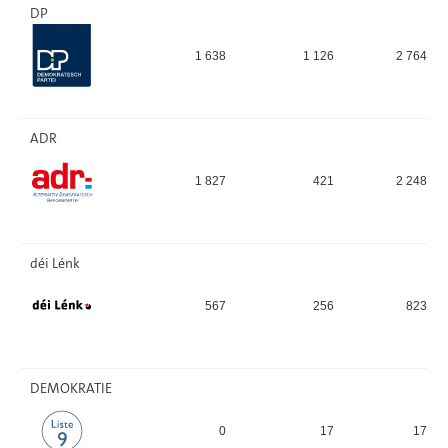
DP
1 638
1 126
2 764
ADR
1 827
421
2 248
déi Lénk
567
256
823
DEMOKRATIE
0
17
17