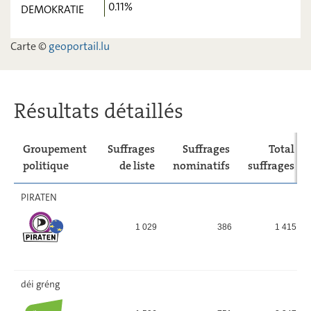
0.11%
DEMOKRATIE
ADR
14,07
-
déi Lénk
5,15
-
Carte ©
geoportail.lu
DEMOKRATIE
0,11
-
Résultats détaillés
Groupement
Suffrages
Suffrages
Total
politique
de liste
nominatifs
suffrages
PIRATEN
1 029
386
1 415
déi gréng