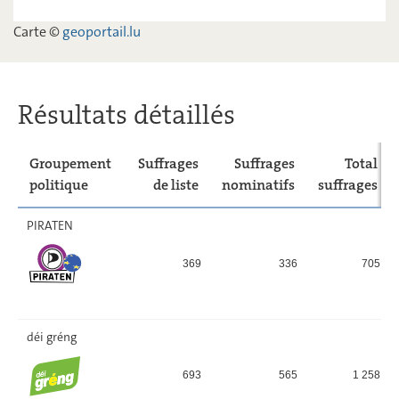
ADR
9,58
-
Carte ©
geoportail.lu
déi Lénk
3,57
-
Résultats détaillés
Groupement
Suffrages
Suffrages
Total
politique
de liste
nominatifs
suffrages
PIRATEN
369
336
705
déi gréng
693
565
1 258