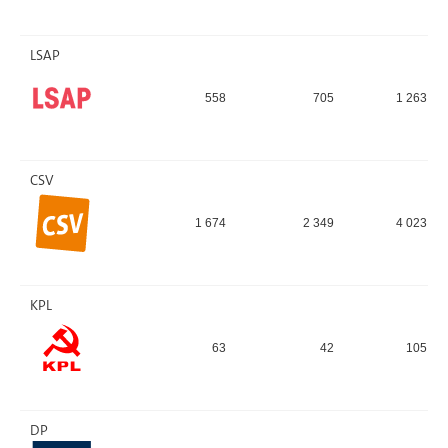
LSAP
558
705
1 263
CSV
1 674
2 349
4 023
KPL
63
42
105
DP