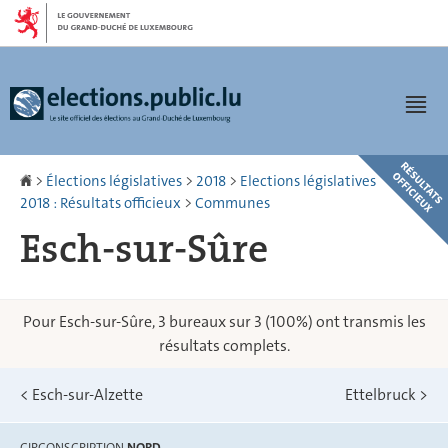
Aller
Aller
à
au
la
contenu
navigation
Men
Accueil
>
Élections législatives
>
2018
>
Elections législatives
2018 : Résultats officieux
>
Communes
Esch-sur-Sûre
Pour Esch-sur-Sûre, 3 bureaux sur 3 (100%) ont transmis les
résultats complets.
<
Esch-sur-Alzette
Ettelbruck
>
CIRCONSCRIPTION
NORD