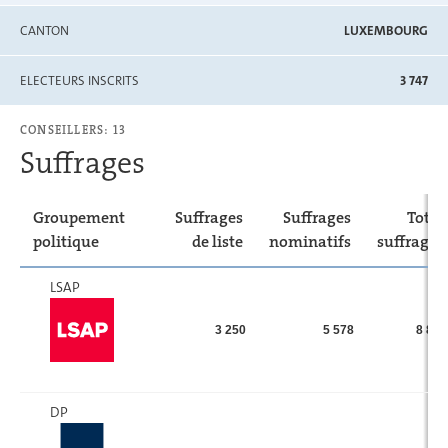
CANTON
LUXEMBOURG
ELECTEURS INSCRITS
3 747
CONSEILLERS: 13
Suffrages
Groupement
Suffrages
Suffrages
Total
politique
de liste
nominatifs
suffrages
LSAP
3 250
5 578
8 828
DP