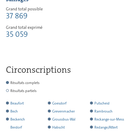
Grand total possible
37 869
Grand total exprimé
35 059
Circonscriptions
Résultats complets
Résultats partiels
Beaufort
Goesdorf
Putscheid
a
a
a
Bech
Grevenmacher
Rambrouch
rendu
rendu
rendu
a
a
a
Beckerich
Groussbus-Wal
Reckange-sur-Mess
l
l
l
rendu
rendu
rendu
a
a
a
Berdorf
Habscht
Redange/Attert
´ensemble
´ensemble
´ensemble