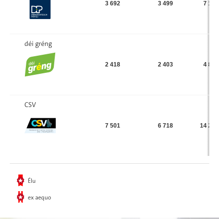
3 692
3 499
7 191
déi gréng
2 418
2 403
4 821
CSV
7 501
6 718
14 219
Élu
ex aequo