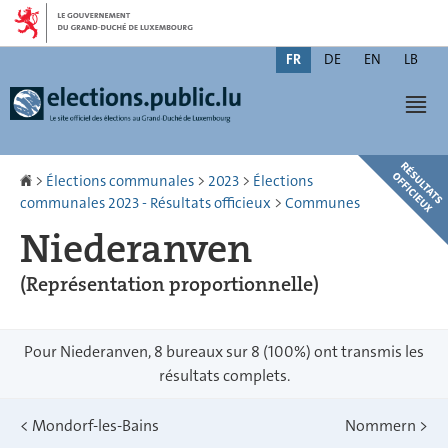
Aller
Aller
à
au
Changer
la
contenu
FR
DE
EN
LB
de
navigation
Men
langue
Accueil
>
Élections communales
>
2023
>
Élections
communales 2023 - Résultats officieux
>
Communes
Niederanven
(Représentation proportionnelle)
Pour Niederanven, 8 bureaux sur 8 (100%) ont transmis les
résultats complets.
<
Mondorf-les-Bains
Nommern
>